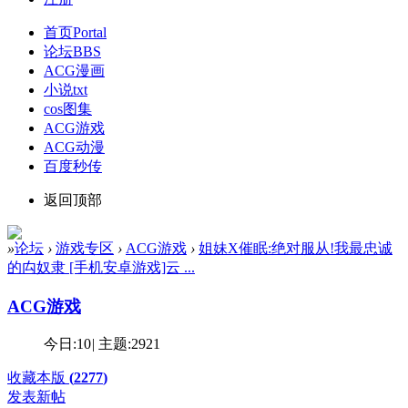
首页
Portal
论坛
BBS
ACG漫画
小说txt
cos图集
ACG游戏
ACG动漫
百度秒传
返回顶部
»
论坛
›
游戏专区
›
ACG游戏
›
姐妹X催眠:绝对服从!我最忠诚
的禸奴隶 [手机安卓游戏]云 ...
ACG游戏
今日:
10
|
主题:
2921
收藏本版
(
2277
)
发表新帖