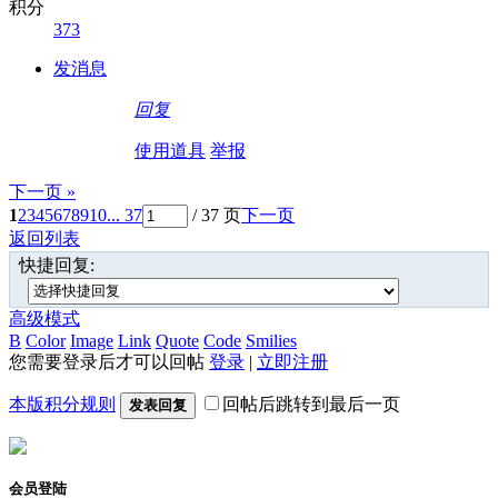
积分
373
发消息
回复
使用道具
举报
下一页 »
1
2
3
4
5
6
7
8
9
10
... 37
/ 37 页
下一页
返回列表
快捷回复:
高级模式
B
Color
Image
Link
Quote
Code
Smilies
您需要登录后才可以回帖
登录
|
立即注册
本版积分规则
回帖后跳转到最后一页
发表回复
会员登陆