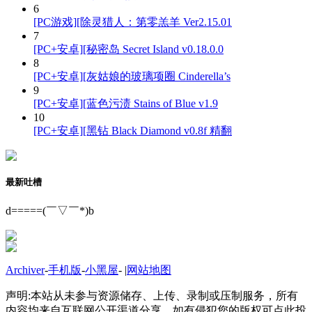
6
[PC游戏][除灵猎人：第零羔羊 Ver2.15.01
7
[PC+安卓][秘密岛 Secret Island v0.18.0.0
8
[PC+安卓][灰姑娘的玻璃项圈 Cinderella’s
9
[PC+安卓][蓝色污渍 Stains of Blue v1.9
10
[PC+安卓][黑钻 Black Diamond v0.8f 精翻
最新吐槽
d=====(￣▽￣*)b
Archiver
-
手机版
-
小黑屋
-
|
网站地图
声明:本站从未参与资源储存、上传、录制或压制服务，所有
内容均来自互联网公开渠道分享，如有侵犯您的版权可点此投