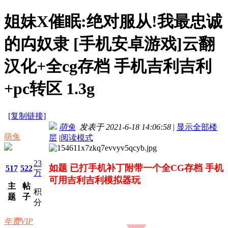
姐妹X催眠:绝对服从!我最忠诚
的禸奴隶 [手机安卓游戏]云翻
汉化+全cg存档 手机吉利吉利
+pc转区 1.3g
[复制链接]
萌兔
发表于 2021-6-18 14:06:58
|
显示全部楼
萌兔
层
|
阅读模式
23
如题 已打手机补丁附带一个全CG存档 手机
517
522
万
可用吉利吉利模拟器玩
主
帖
积
题
子
分
年费VIP