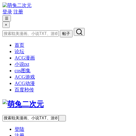
登录
注册
☰
×
帖子
首页
论坛
ACG漫画
小说txt
cos图集
ACG游戏
ACG动漫
百度秒传
登陆
注册