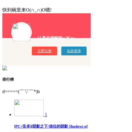
快到碗里来O(∩_∩)O嗯!
认真你就输啦σ`∀´)σ
立即注册
在此登录
排行榜
d=====(￣▽￣*)b
1
[PC+安卓][阴影之下/信任的阴影 Shadows of