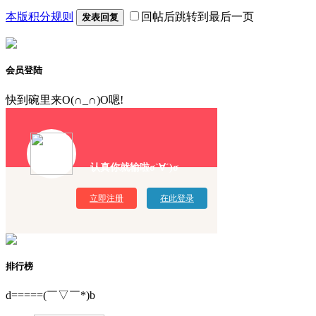
本版积分规则
回帖后跳转到最后一页
发表回复
会员登陆
快到碗里来O(∩_∩)O嗯!
认真你就输啦σ`∀´)σ
立即注册
在此登录
排行榜
d=====(￣▽￣*)b