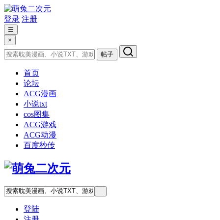
登录
注册
☰
×
帖子
首页
论坛
ACG漫画
小说txt
cos图集
ACG游戏
ACG动漫
百度秒传
登陆
注册