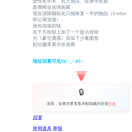
女性化手术、乳方泡沫、纹身等奖励
新增商业咨询画廊
现在清除随机化只能恢复一半的物品（Evelyn
和公寓选项）。
迷你游戏的钱
在下方按钮上加了一个提示按钮
为《豪宅遭遇》添加了少量图形
职位徽章展示在画廊
地址回复可见O(∩_∩)O：
游客，如果您要查看本帖隐藏内容请
回复
回复
使用道具
举报