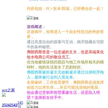
内容包括：PC+安卓/双端，已经整合在一起！
游戏概述：
在游戏中，你将进入一个由女性统治的奇妙世
界，
通过高度自由的探索与互动，揭开隐藏在宅邸
中的各种秘密。
弗朗西斯曾是一位忠诚的丈夫，也是高端美化
妆水电商公司的敬业员工。
但当他被错误指控跟踪与他工作场所相关的模
特时，他的生活发生了悲剧转折。
弗朗西斯被前雇主无故解雇并通过法律程序拖
入，最终被行业列入黑名单。
名誉破碎，工作前景渺茫，弗朗西斯必须发挥
创造力以求生存......并且可能洗清他的冤屈。
acg之家
他会通过坚韧和智慧重建生活，还是陷入绝
望？选择权在你手中。
245
2524
2542
万