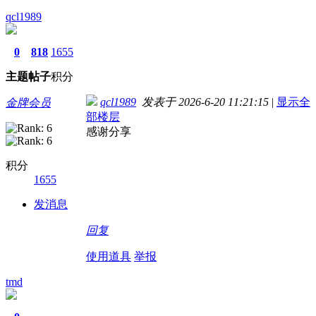
qcl1989
0
818
1655
主题
帖子
积分
qcl1989
发表于 2026-6-20 11:21:15
|
显示全
金牌会员
部楼层
感谢分享
积分
1655
发消息
回复
使用道具
举报
tmd