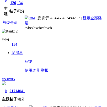
0
126
134
主
帖子
积分
题
tmd
发表于 2026-6-20 14:06:27
|
显示全部楼
初级会员
层
cvbczbxcbvcbvcb
积分
134
发消息
回复
使用道具
举报
srxsrx85
0
2171
4041
主题
帖子
积分