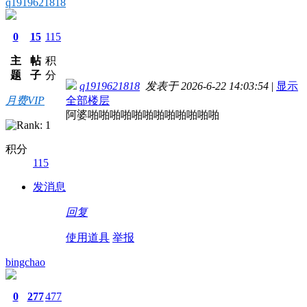
q1919621818
0
15
115
主
帖
积
题
子
分
q1919621818
发表于 2026-6-22 14:03:54
|
显示
月费VIP
全部楼层
阿婆啪啪啪啪啪啪啪啪啪啪啪啪
积分
115
发消息
回复
使用道具
举报
bingchao
0
277
477