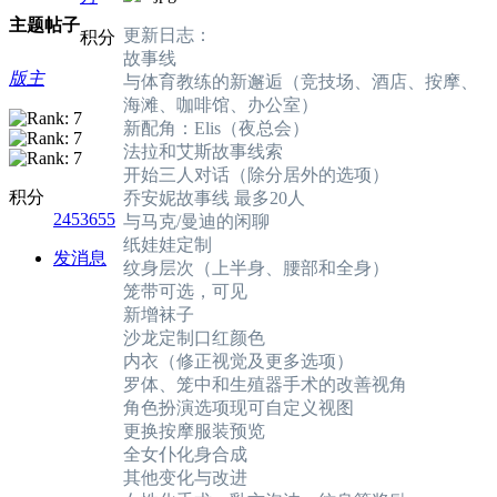
主题
帖子
更新日志：
积分
故事线
版主
与体育教练的新邂逅（竞技场、酒店、按摩、
海滩、咖啡馆、办公室）
新配角：Elis（夜总会）
法拉和艾斯故事线索
开始三人对话（除分居外的选项）
积分
乔安妮故事线 最多20人
2453655
与马克/曼迪的闲聊
纸娃娃定制
发消息
纹身层次（上半身、腰部和全身）
笼带可选，可见
新增袜子
沙龙定制口红颜色
内衣（修正视觉及更多选项）
罗体、笼中和生殖器手术的改善视角
角色扮演选项现可自定义视图
更换按摩服装预览
全女仆化身合成
其他变化与改进