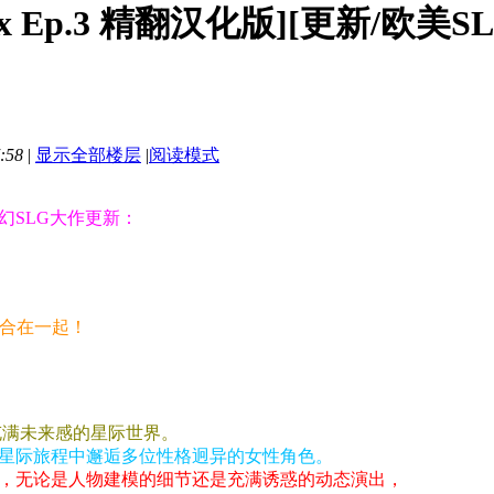
lix Ep.3 精翻汉化版][更新/欧美S
:58
|
显示全部楼层
|
阅读模式
幻SLG大作更新：
整合在一起！
充满未来感的星际世界。
星际旅程中邂逅多位性格迥异的女性角色。
，无论是人物建模的细节还是充满诱惑的动态演出，