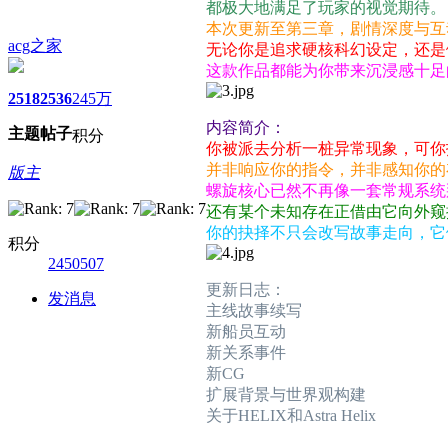
都极大地满足了玩家的视觉期待。
本次更新至第三章，剧情深度与互
acg之家
无论你是追求硬核科幻设定，还是
这款作品都能为你带来沉浸感十足
2518
2536
245万
内容简介：
主题
帖子
积分
你被派去分析一桩异常现象，可你
并非响应你的指令，并非感知你的
版主
螺旋核心已然不再像一套常规系统
还有某个未知存在正借由它向外窥
你的抉择不只会改写故事走向，它
积分
2450507
更新日志：
发消息
主线故事续写
新船员互动
新关系事件
新CG
扩展背景与世界观构建
关于HELIX和Astra Helix