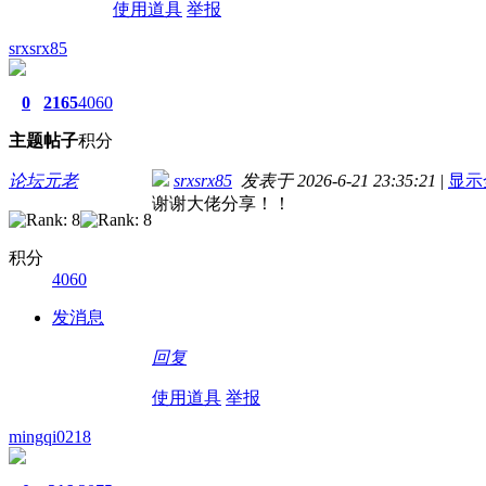
使用道具
举报
srxsrx85
0
2165
4060
主题
帖子
积分
论坛元老
srxsrx85
发表于 2026-6-21 23:35:21
|
显示
谢谢大佬分享！！
积分
4060
发消息
回复
使用道具
举报
mingqi0218