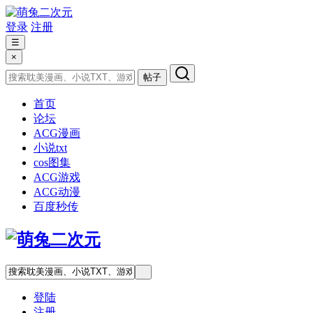
登录
注册
☰
×
帖子
首页
论坛
ACG漫画
小说txt
cos图集
ACG游戏
ACG动漫
百度秒传
登陆
注册