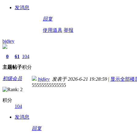
发消息
回复
使用道具
举报
bjdjey
0
61
104
主题
帖子
积分
初级会员
bjdjey
发表于 2026-6-21 19:28:59
|
显示全部楼
55555555555555
积分
104
发消息
回复