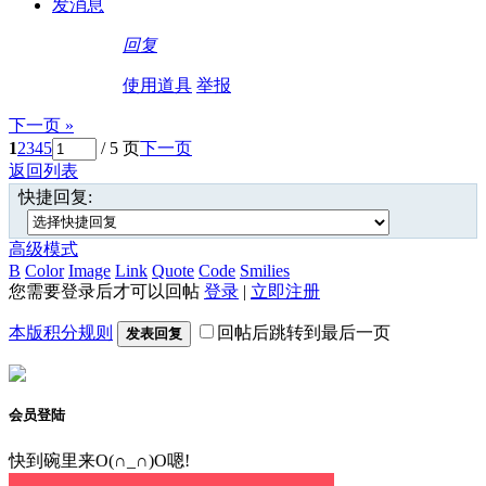
发消息
回复
使用道具
举报
下一页 »
1
2
3
4
5
/ 5 页
下一页
返回列表
快捷回复:
高级模式
B
Color
Image
Link
Quote
Code
Smilies
您需要登录后才可以回帖
登录
|
立即注册
本版积分规则
回帖后跳转到最后一页
发表回复
会员登陆
快到碗里来O(∩_∩)O嗯!