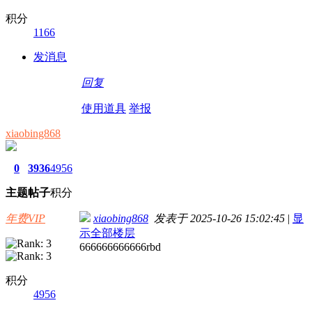
积分
1166
发消息
回复
使用道具
举报
xiaobing868
0
3936
4956
主题
帖子
积分
年费VIP
xiaobing868
发表于 2025-10-26 15:02:45
|
显
示全部楼层
666666666666rbd
积分
4956