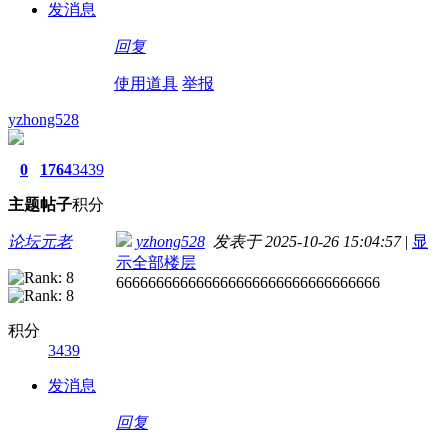
发消息
回复
使用道具
举报
yzhong528
0
1764
3439
主题
帖子
积分
论坛元老
yzhong528
发表于 2025-10-26 15:04:57
|
显
示全部楼层
666666666666666666666666666666666
积分
3439
发消息
回复