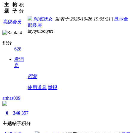
主
帖
积
题
子
分
阿潮妖女
发表于 2025-10-26 19:05:21
|
显示全
高级会员
部楼层
iuytyuiooiytrt
积分
628
发消
息
回复
使用道具
举报
arthas009
0
346
357
主题
帖子
积分