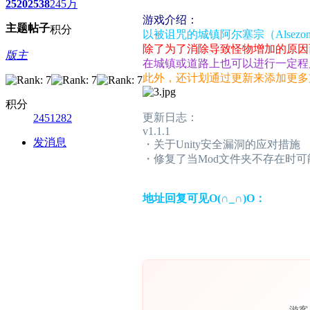
2520
2538
245万
游戏介绍：
主题
帖子
积分
以被诅咒的城镇阿尔塞宗（Alse
除了为了消除导致怪物增加的原因
版主
在城镇或道路上也可以进行一定程
此外，还计划通过更新来添加更多
积分
更新日志：
2451282
v1.1.1
发消息
・关于Unity安全漏洞的应对措施
・修复了当Mod文件夹不存在时
地址回复可见O(∩_∩)O：