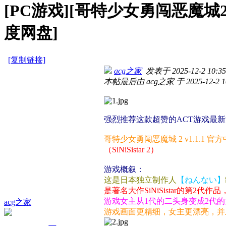
[PC游戏][哥特少女勇闯恶魔城2 SiN
度网盘]
[复制链接]
acg之家
发表于 2025-12-2 10:35
本帖最后由 acg之家 于 2025-12-2 1
强烈推荐这款超赞的ACT游戏最
哥特少女勇闯恶魔城 2 v1.1.1 
（SiNiSistar 2）
游戏概叙：
这是日本独立制作人
【ねんない】
是著名大作SiNiSistar的第2
游戏女主从1代的二头身变成2代
acg之家
游戏画面更精细，女主更漂亮，并