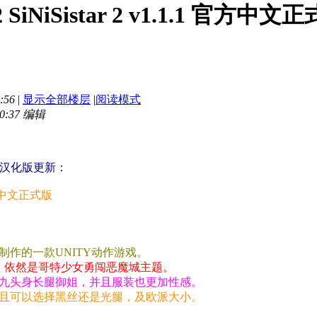
iSistar 2 v1.1.1 官方中文正
:56
|
显示全部楼层
|
阅读模式
0:37 编辑
新汉化版更新：
官方中文正式版
制作的一款UNITY动作游戏。
代作品，依然是哥特少女勇闯恶魔城主题。
的九头身长腿御姐，并且服装也更加性感。
且可以选择黑丝还是光腿，及欧派大小。