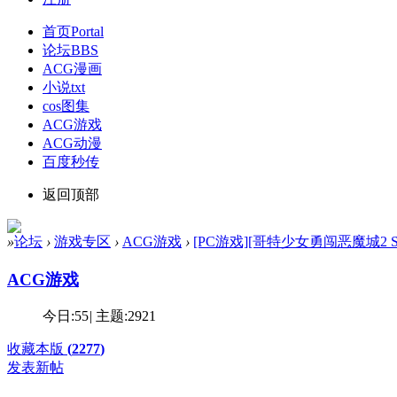
首页
Portal
论坛
BBS
ACG漫画
小说txt
cos图集
ACG游戏
ACG动漫
百度秒传
返回顶部
»
论坛
›
游戏专区
›
ACG游戏
›
[PC游戏][哥特少女勇闯恶魔城2 SiNiSist
ACG游戏
今日:
55
|
主题:
2921
收藏本版
(
2277
)
发表新帖