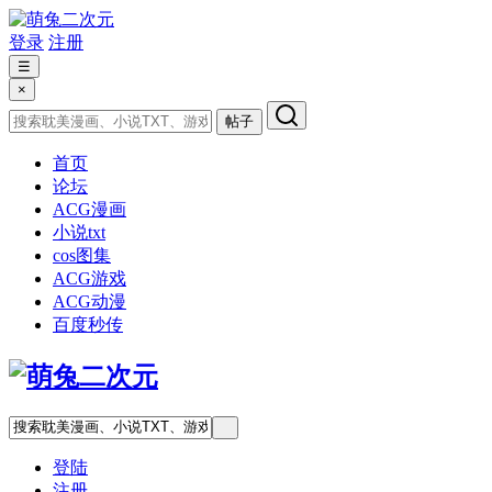
登录
注册
☰
×
帖子
首页
论坛
ACG漫画
小说txt
cos图集
ACG游戏
ACG动漫
百度秒传
登陆
注册