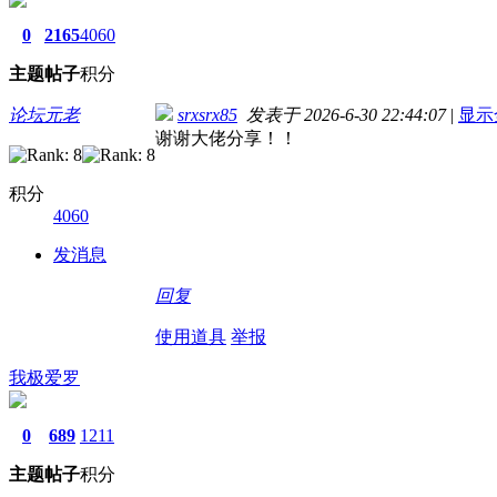
0
2165
4060
主题
帖子
积分
论坛元老
srxsrx85
发表于 2026-6-30 22:44:07
|
显示
谢谢大佬分享！！
积分
4060
发消息
回复
使用道具
举报
我极爱罗
0
689
1211
主题
帖子
积分