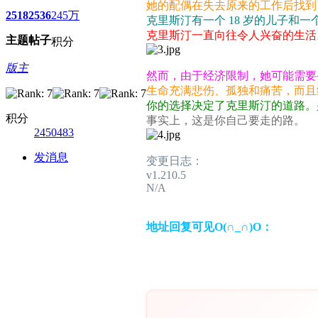
她的配偶在失去原来的工作后找到
2518
2536
245万
克里斯汀有一个 18 岁的儿子和
克里斯汀一直向往令人兴奋的生活
主题
帖子
积分
版主
然而，由于经济限制，她可能需要
生命充满悲伤、孤独和痛苦，而且
你的选择决定了克里斯汀的道路。
积分
事实上，这是你自己要走的路。
2450483
发消息
变更日志：
v1.210.5
N/A
地址回复可见O(∩_∩)O：