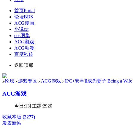
首页
Portal
论坛
BBS
ACG漫画
小说txt
cos图集
ACG游戏
ACG动漫
百度秒传
返回顶部
»
论坛
›
游戏专区
›
ACG游戏
›
[PC+安卓][成为妻子 Being a Wife 
ACG游戏
今日:
13
|
主题:
2920
收藏本版
(
2277
)
发表新帖