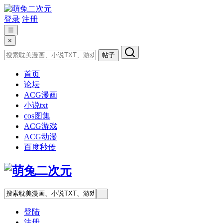
登录
注册
☰
×
帖子
首页
论坛
ACG漫画
小说txt
cos图集
ACG游戏
ACG动漫
百度秒传
登陆
注册