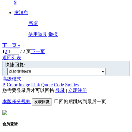
9
发消息
回复
使用道具
举报
下一页 »
1
2
/ 2 页
下一页
返回列表
快捷回复:
高级模式
B
Color
Image
Link
Quote
Code
Smilies
您需要登录后才可以回帖
登录
|
立即注册
本版积分规则
回帖后跳转到最后一页
发表回复
会员登陆