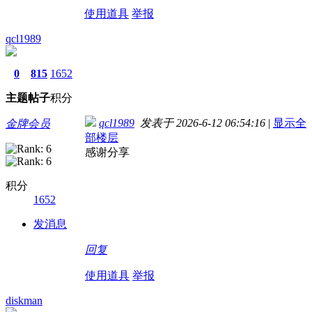
使用道具
举报
qcl1989
0
815
1652
主题
帖子
积分
qcl1989
发表于 2026-6-12 06:54:16
|
显示全
金牌会员
部楼层
感谢分享
积分
1652
发消息
回复
使用道具
举报
diskman