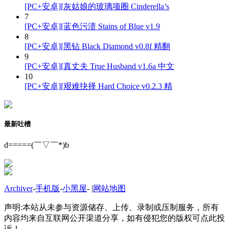
[PC+安卓][灰姑娘的玻璃项圈 Cinderella’s
7
[PC+安卓][蓝色污渍 Stains of Blue v1.9
8
[PC+安卓][黑钻 Black Diamond v0.8f 精翻
9
[PC+安卓][真丈夫 True Husband v1.6a 中文
10
[PC+安卓][艰难抉择 Hard Choice v0.2.3 精
最新吐槽
d=====(￣▽￣*)b
Archiver
-
手机版
-
小黑屋
-
|
网站地图
声明:本站从未参与资源储存、上传、录制或压制服务，所有
内容均来自互联网公开渠道分享，如有侵犯您的版权可点此投
诉！