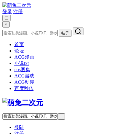
登录
注册
☰
×
帖子
首页
论坛
ACG漫画
小说txt
cos图集
ACG游戏
ACG动漫
百度秒传
登陆
注册