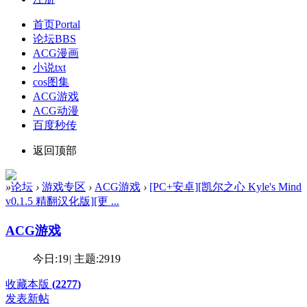
首页
Portal
论坛
BBS
ACG漫画
小说txt
cos图集
ACG游戏
ACG动漫
百度秒传
返回顶部
»
论坛
›
游戏专区
›
ACG游戏
›
[PC+安卓][凯尔之心 Kyle's Mind
v0.1.5 精翻汉化版][更 ...
ACG游戏
今日:
19
|
主题:
2919
收藏本版
(
2277
)
发表新帖