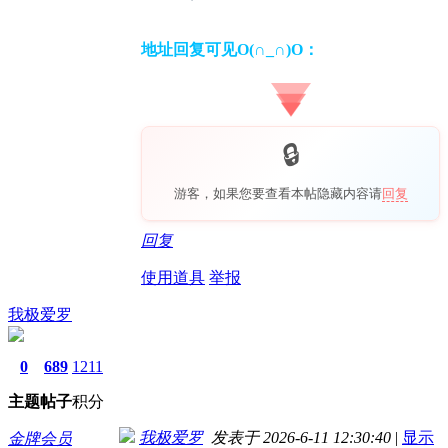
地址回复可见O(∩_∩)O：
游客，如果您要查看本帖隐藏内容请
回复
回复
使用道具
举报
我极爱罗
0
689
1211
主题
帖子
积分
我极爱罗
发表于 2026-6-11 12:30:40
|
显示
金牌会员