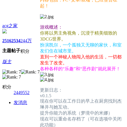
起！
acg之家
游戏概述：
你将以男主角视角，沉浸于精美细致的
3DCG世界。
2516
2534
244万
扮演凯尔，一个孤独又无聊的家伙，和室
主题
帖子
友们住在城市里。
积分
直到一个神秘人物闯入他的生活，一切都
版主
发生了改变。
各种各样的“乐趣”和“恶作剧”就此展开！
积分
更新日志：
2449552
v0.1.5
现在你可以在工作日的早上在厨房找到杰
发消息
琳并与她互动。
提升你能力的系统（梦境中的米娜）
现在可以重命名存档了（可在选项中关闭
此功能）