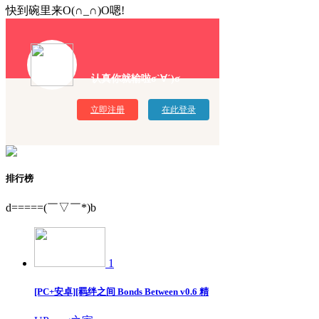
快到碗里来O(∩_∩)O嗯!
认真你就输啦σ`∀´)σ
立即注册
在此登录
排行榜
d=====(￣▽￣*)b
1
[PC+安卓][羁绊之间 Bonds Between v0.6 精