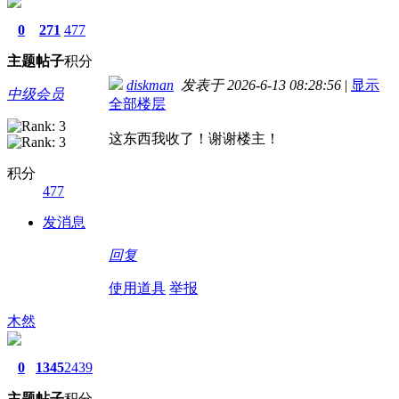
0
271
477
主题
帖子
积分
diskman
发表于 2026-6-13 08:28:56
|
显示
中级会员
全部楼层
这东西我收了！谢谢楼主！
积分
477
发消息
回复
使用道具
举报
木然
0
1345
2439
主题
帖子
积分