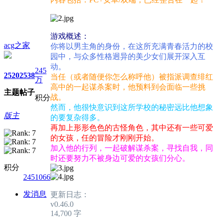
游戏概述：
acg之家
你将以男主角的身份，在这所充满青春活力的校
园中，与众多性格迥异的美少女们展开深入互
动。
245
2520
2538
当任（或者随便你怎么称呼他）被指派调查绯红
万
高中的一起谋杀案时，他预料到会面临一些挑
主题
帖子
战。
积分
然而，他很快意识到这所学校的秘密远比他想象
版主
的要复杂得多。
再加上形形色色的古怪角色，其中还有一些可爱
的女孩，任的冒险才刚刚开始。
加入他的行列，一起破解谋杀案，寻找自我，同
时还要努力不被身边可爱的女孩们分心。
积分
2451066
发消息
更新日志：
v0.46.0
14,700 字