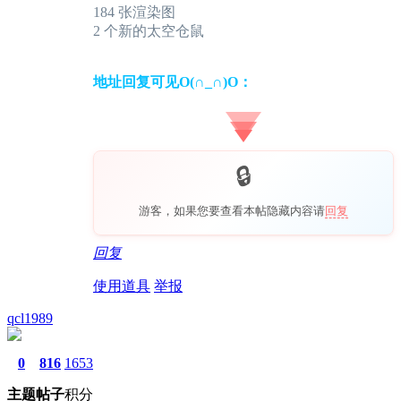
184 张渲染图
2 个新的太空仓鼠
地址回复可见O(∩_∩)O：
游客，如果您要查看本帖隐藏内容请
回复
回复
使用道具
举报
qcl1989
0
816
1653
主题
帖子
积分