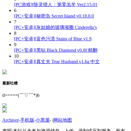
[PC游戏][除灵猎人：第零羔羊 Ver2.15.01
6
[PC+安卓][秘密岛 Secret Island v0.18.0.0
7
[PC+安卓][灰姑娘的玻璃项圈 Cinderella’s
8
[PC+安卓][蓝色污渍 Stains of Blue v1.9
9
[PC+安卓][黑钻 Black Diamond v0.8f 精翻
10
[PC+安卓][真丈夫 True Husband v1.6a 中文
最新吐槽
d=====(￣▽￣*)b
Archiver
-
手机版
-
小黑屋
-
|
网站地图
声明:本站从未参与资源储存、上传、录制或压制服务，所有