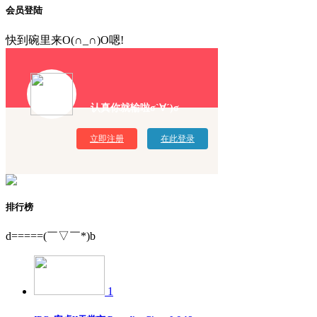
会员登陆
快到碗里来O(∩_∩)O嗯!
认真你就输啦σ`∀´)σ
立即注册
在此登录
排行榜
d=====(￣▽￣*)b
1