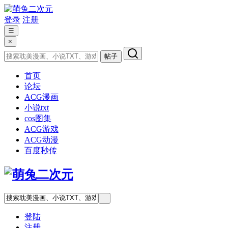
登录
注册
☰
×
帖子
首页
论坛
ACG漫画
小说txt
cos图集
ACG游戏
ACG动漫
百度秒传
登陆
注册