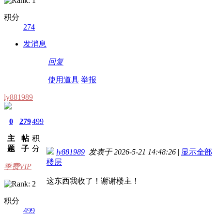
积分
274
发消息
回复
使用道具
举报
ly881989
0
279
499
主
帖
积
题
子
分
ly881989
发表于 2026-5-21 14:48:26
|
显示全部
楼层
季费VIP
这东西我收了！谢谢楼主！
积分
499