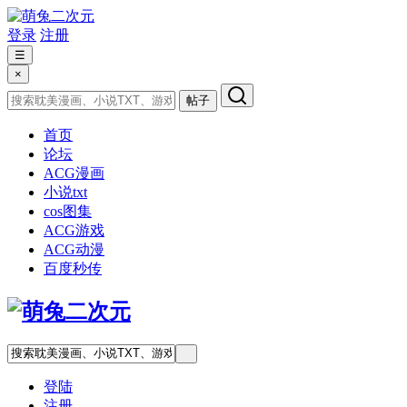
登录
注册
☰
×
帖子
首页
论坛
ACG漫画
小说txt
cos图集
ACG游戏
ACG动漫
百度秒传
登陆
注册