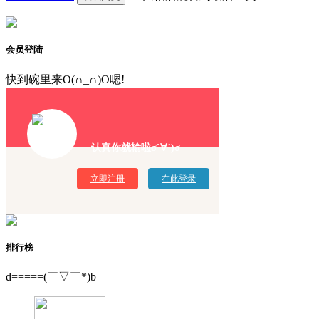
会员登陆
快到碗里来O(∩_∩)O嗯!
认真你就输啦σ`∀´)σ
立即注册
在此登录
排行榜
d=====(￣▽￣*)b