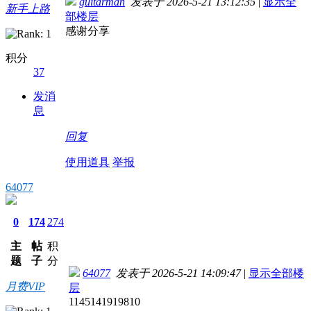
guitarman
发表于 2026-5-21 13:12:35
|
显示全
新手上路
部楼层
感谢分享
积分
37
发消
息
回复
使用道具
举报
64077
0
174
274
主
帖
积
题
子
分
64077
发表于 2026-5-21 14:09:47
|
显示全部楼
月费VIP
层
1145141919810