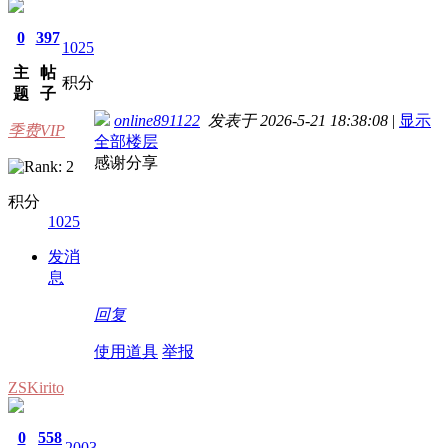
0
397
1025
主
帖
积分
题
子
online891122
发表于 2026-5-21 18:38:08
|
显示
季费VIP
全部楼层
感谢分享
积分
1025
发消
息
回复
使用道具
举报
ZSKirito
0
558
2003