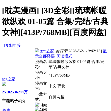
[耽美漫画]
[3D全彩][琉璃帐暖
欲纵欢 01-05篇 合集/完结/古典
女神][413P/768MB][百度网盘]
[复制链接]
acg之家
发表于 2026-5-21 10:02:32
|
显
示全部楼层
|
阅读模式
漫画名
琉璃帐暖欲纵欢 01-05篇 合集/完
称:
结/古典女神
漫画大
413P/768MB
小:
acg之家
漫画文
中文/汉化
言:
2518
2536
244万
下载方
百度网盘
式:
主题
帖子
积分
版主