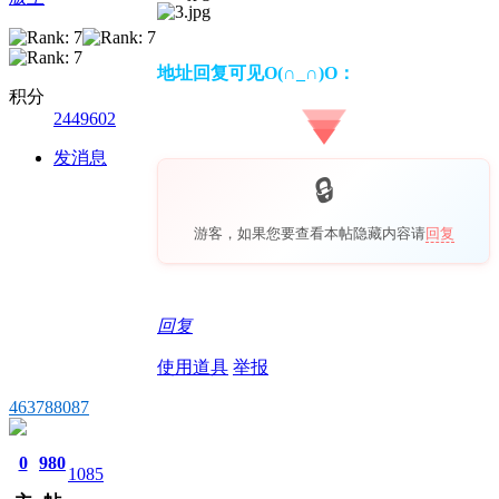
地址回复可见O(∩_∩)O：
积分
2449602
发消息
游客，如果您要查看本帖隐藏内容请
回复
回复
使用道具
举报
463788087
0
980
1085