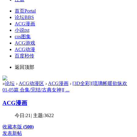
首页
Portal
论坛
BBS
ACG漫画
小说txt
cos图集
ACG游戏
ACG动漫
百度秒传
返回顶部
»
论坛
›
ACG动漫区
›
ACG漫画
›
[3D全彩][琉璃帐暖欲纵欢
01-05篇 合集/完结/古典女神][ ...
ACG漫画
今日:
21
|
主题:
3622
收藏本版
(
500
)
发表新帖