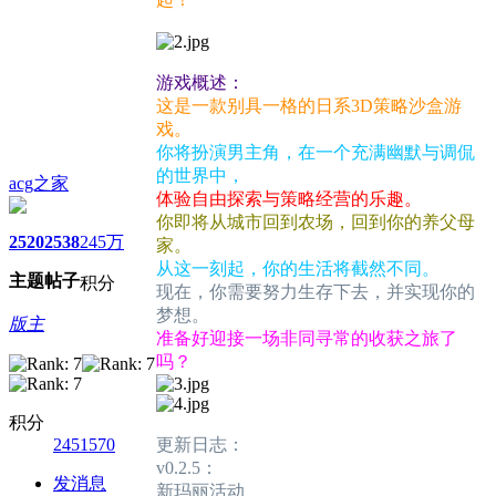
游戏概述：
这是一款别具一格的日系3D策略沙盒游
戏。
你将扮演男主角，在一个充满幽默与调侃
的世界中，
acg之家
体验自由探索与策略经营的乐趣。
你即将从城市回到农场，回到你的养父母
2520
2538
245万
家。
从这一刻起，你的生活将截然不同。
主题
帖子
积分
现在，你需要努力生存下去，并实现你的
梦想。
版主
准备好迎接一场非同寻常的收获之旅了
吗？
积分
2451570
更新日志：
v0.2.5：
发消息
新玛丽活动