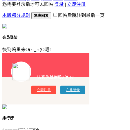
您需要登录后才可以回帖
登录
|
立即注册
本版积分规则
回帖后跳转到最后一页
发表回复
会员登陆
快到碗里来O(∩_∩)O嗯!
认真你就输啦σ`∀´)σ
立即注册
在此登录
排行榜
d=====(￣▽￣*)b