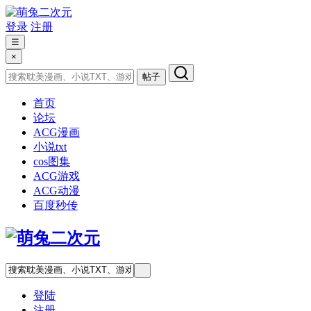
登录
注册
☰
×
帖子
首页
论坛
ACG漫画
小说txt
cos图集
ACG游戏
ACG动漫
百度秒传
登陆
注册