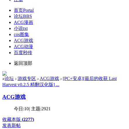
首页
Portal
论坛
BBS
ACG漫画
小说txt
cos图集
ACG游戏
ACG动漫
百度秒传
返回顶部
»
论坛
›
游戏专区
›
ACG游戏
›
[PC+安卓][最后的收获 Last
Harvest v0.2.5 精翻汉化版] ...
ACG游戏
今日:
10
|
主题:
2921
收藏本版
(
2277
)
发表新帖