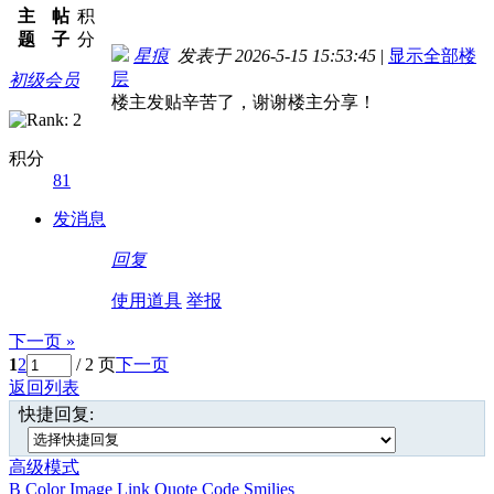
主
帖
积
题
子
分
星痕
发表于 2026-5-15 15:53:45
|
显示全部楼
层
初级会员
楼主发贴辛苦了，谢谢楼主分享！
积分
81
发消息
回复
使用道具
举报
下一页 »
1
2
/ 2 页
下一页
返回列表
快捷回复:
高级模式
B
Color
Image
Link
Quote
Code
Smilies