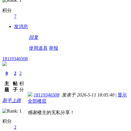
积分
7
发消息
回复
使用道具
举报
18119346508
0
2
2
主
帖
积
题
子
分
18119346508
发表于 2026-5-11 18:05:40
|
显示
新手上路
全部楼层
感谢楼主的无私分享！
积分
2