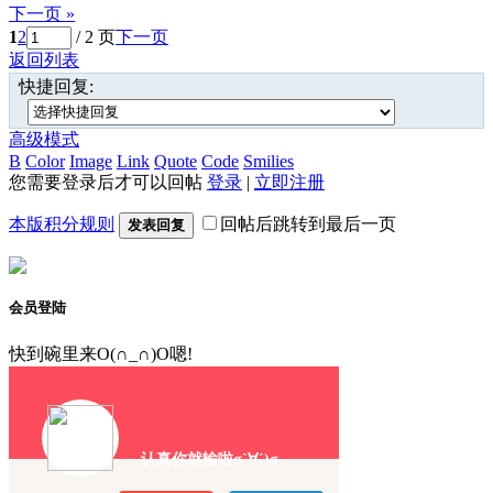
下一页 »
1
2
/ 2 页
下一页
返回列表
快捷回复:
高级模式
B
Color
Image
Link
Quote
Code
Smilies
您需要登录后才可以回帖
登录
|
立即注册
本版积分规则
回帖后跳转到最后一页
发表回复
会员登陆
快到碗里来O(∩_∩)O嗯!
认真你就输啦σ`∀´)σ