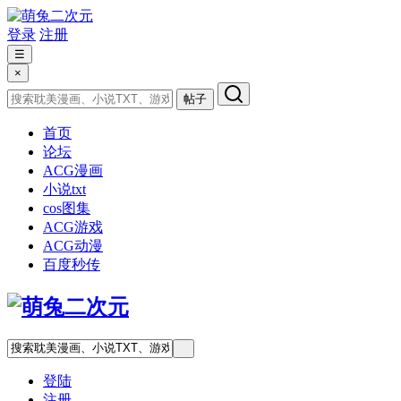
登录
注册
☰
×
帖子
首页
论坛
ACG漫画
小说txt
cos图集
ACG游戏
ACG动漫
百度秒传
登陆
注册