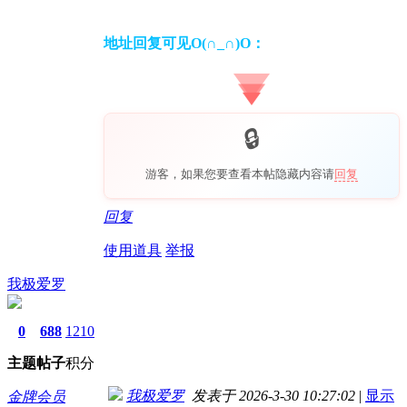
地址回复可见O(∩_∩)O：
游客，如果您要查看本帖隐藏内容请
回复
回复
使用道具
举报
我极爱罗
0
688
1210
主题
帖子
积分
我极爱罗
发表于 2026-3-30 10:27:02
|
显示
金牌会员