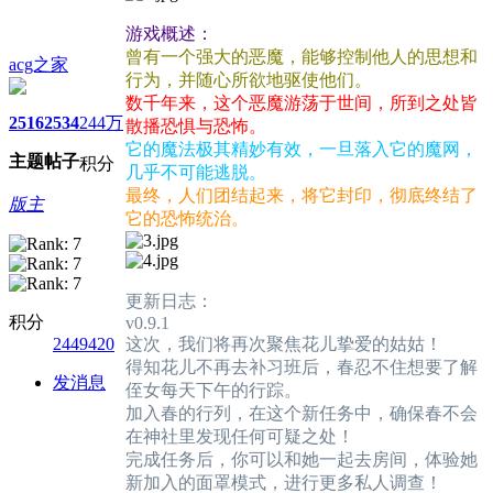
游戏概述：
曾有一个强大的恶魔，能够控制他人的思想和
acg之家
行为，并随心所欲地驱使他们。
数千年来，这个恶魔游荡于世间，所到之处皆
2516
2534
244万
散播恐惧与恐怖。
它的魔法极其精妙有效，一旦落入它的魔网，
主题
帖子
积分
几乎不可能逃脱。
最终，人们团结起来，将它封印，彻底终结了
版主
它的恐怖统治。
更新日志：
积分
v0.9.1
2449420
这次，我们将再次聚焦花儿挚爱的姑姑！
得知花儿不再去补习班后，春忍不住想要了解
发消息
侄女每天下午的行踪。
加入春的行列，在这个新任务中，确保春不会
在神社里发现任何可疑之处！
完成任务后，你可以和她一起去房间，体验她
新加入的面罩模式，进行更多私人调查！