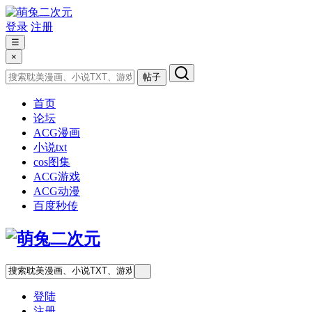
登录
注册
☰
×
帖子
首页
论坛
ACG漫画
小说txt
cos图集
ACG游戏
ACG动漫
百度秒传
登陆
注册