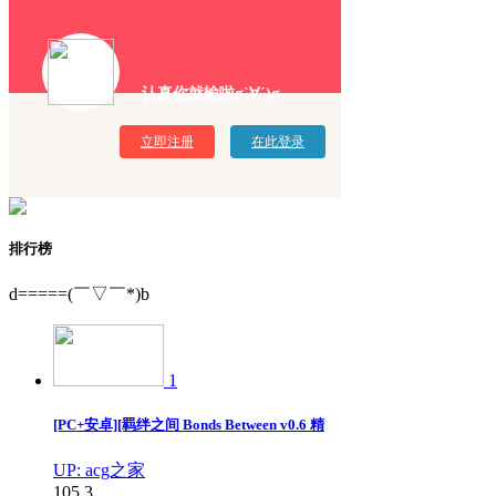
认真你就输啦σ`∀´)σ
立即注册
在此登录
排行榜
d=====(￣▽￣*)b
1
[PC+安卓][羁绊之间 Bonds Between v0.6 精
UP: acg之家
105
3