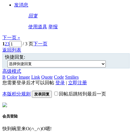
发消息
回复
使用道具
举报
下一页 »
1
2
3
/ 3 页
下一页
返回列表
快捷回复:
高级模式
B
Color
Image
Link
Quote
Code
Smilies
您需要登录后才可以回帖
登录
|
立即注册
本版积分规则
回帖后跳转到最后一页
发表回复
会员登陆
快到碗里来O(∩_∩)O嗯!