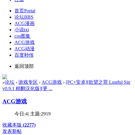
首页
Portal
论坛
BBS
ACG漫画
小说txt
cos图集
ACG游戏
ACG动漫
百度秒传
返回顶部
»
论坛
›
游戏专区
›
ACG游戏
›
[PC+安卓][欲望之罪 Lustful Sin
v0.9.1 精翻汉化版][更 ...
ACG游戏
今日:
4
|
主题:
2919
收藏本版
(
2277
)
发表新帖