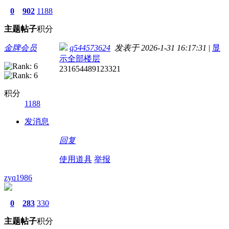
0
902
1188
主题
帖子
积分
金牌会员
q544573624
发表于 2026-1-31 16:17:31
|
显
示全部楼层
231654489123321
积分
1188
发消息
回复
使用道具
举报
zyq1986
0
283
330
主题
帖子
积分