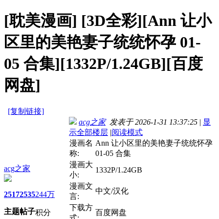
[耽美漫画]
[3D全彩][Ann 让小
区里的美艳妻子统统怀孕 01-
05 合集][1332P/1.24GB][百度
网盘]
[复制链接]
acg之家
发表于 2026-1-31 13:37:25
|
显
示全部楼层
|
阅读模式
漫画名
Ann 让小区里的美艳妻子统统怀孕
称:
01-05 合集
漫画大
acg之家
1332P/1.24GB
小:
漫画文
中文/汉化
2517
2535
244万
言:
下载方
主题
帖子
积分
百度网盘
式: