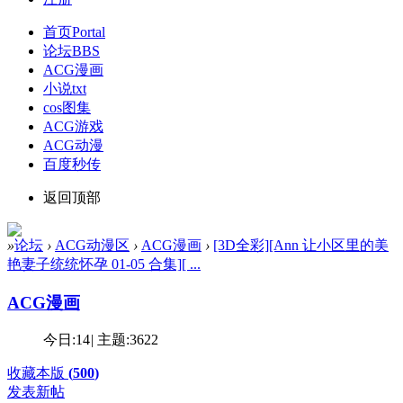
首页
Portal
论坛
BBS
ACG漫画
小说txt
cos图集
ACG游戏
ACG动漫
百度秒传
返回顶部
»
论坛
›
ACG动漫区
›
ACG漫画
›
[3D全彩][Ann 让小区里的美
艳妻子统统怀孕 01-05 合集][ ...
ACG漫画
今日:
14
|
主题:
3622
收藏本版
(
500
)
发表新帖