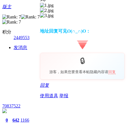
版主
地址回复可见O(∩_∩)O：
积分
2449553
发消息
游客，如果您要查看本帖隐藏内容请
回复
回复
使用道具
举报
70837522
0
642
1166