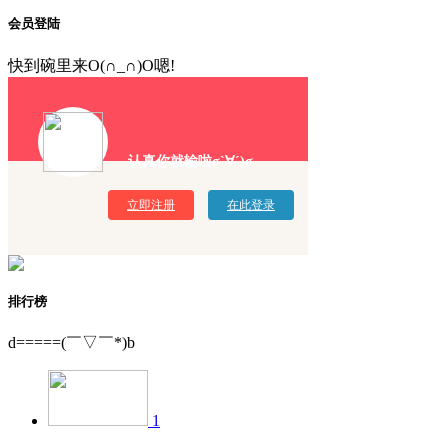
会员登陆
快到碗里来O(∩_∩)O嗯!
认真你就输啦σ`∀´)σ
立即注册
在此登录
排行榜
d=====(￣▽￣*)b
1