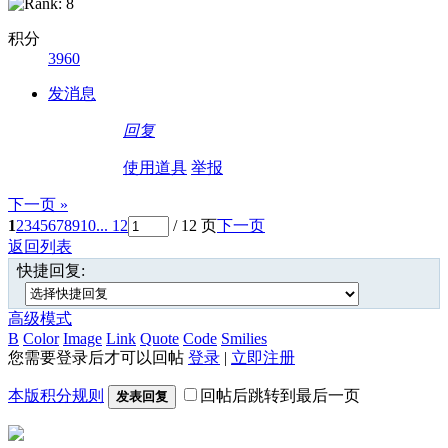
积分
3960
发消息
回复
使用道具
举报
下一页 »
1
2
3
4
5
6
7
8
9
10
... 12
/ 12 页
下一页
返回列表
快捷回复:
高级模式
B
Color
Image
Link
Quote
Code
Smilies
您需要登录后才可以回帖
登录
|
立即注册
本版积分规则
回帖后跳转到最后一页
发表回复