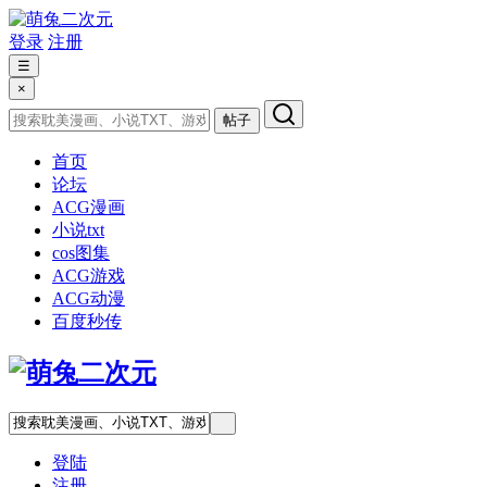
登录
注册
☰
×
帖子
首页
论坛
ACG漫画
小说txt
cos图集
ACG游戏
ACG动漫
百度秒传
登陆
注册