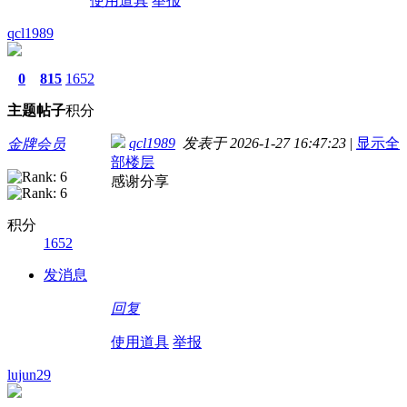
使用道具
举报
qcl1989
0
815
1652
主题
帖子
积分
qcl1989
发表于 2026-1-27 16:47:23
|
显示全
金牌会员
部楼层
感谢分享
积分
1652
发消息
回复
使用道具
举报
lujun29