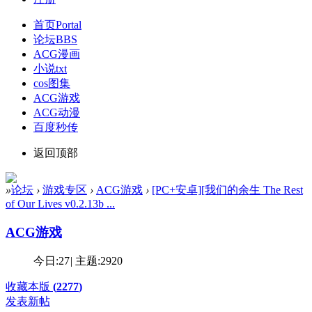
首页
Portal
论坛
BBS
ACG漫画
小说txt
cos图集
ACG游戏
ACG动漫
百度秒传
返回顶部
»
论坛
›
游戏专区
›
ACG游戏
›
[PC+安卓][我们的余生 The Rest
of Our Lives v0.2.13b ...
ACG游戏
今日:
27
|
主题:
2920
收藏本版
(
2277
)
发表新帖