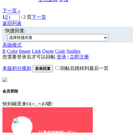
下一页 »
1
2
/ 2 页
下一页
返回列表
快捷回复:
高级模式
B
Color
Image
Link
Quote
Code
Smilies
您需要登录后才可以回帖
登录
|
立即注册
本版积分规则
回帖后跳转到最后一页
发表回复
会员登陆
快到碗里来O(∩_∩)O嗯!
认真你就输啦σ`∀´)σ