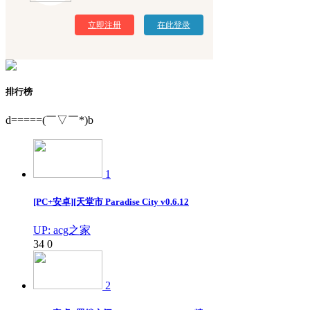
立即注册
在此登录
排行榜
d=====(￣▽￣*)b
1
[PC+安卓][天堂市 Paradise City v0.6.12
UP: acg之家
34
0
2