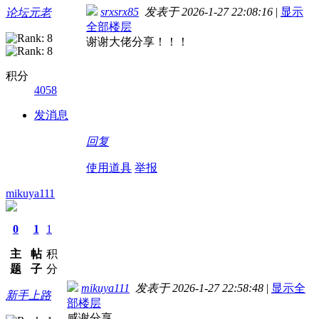
srxsrx85
发表于 2026-1-27 22:08:16
|
显示
论坛元老
全部楼层
谢谢大佬分享！！！
积分
4058
发消息
回复
使用道具
举报
mikuya111
0
1
1
主
帖
积
题
子
分
mikuya111
发表于 2026-1-27 22:58:48
|
显示全
新手上路
部楼层
感谢分享