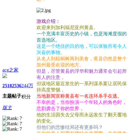
游戏介绍：
欢迎来到加利福尼亚州黄县。
一个充满丰富历史的小镇，也是海滩度假的
首选地区。
这是一个绝佳的目的地，可以体验所有令人
兴奋的事物。
从名人到棕榈树再到美食，黄县仍然是整个
加州最受欢迎的地方。
acg之家
但是，尽管黄县的浮华和魅力通常会引起所
有人的注意，
但该地区最近发生的一系列谋杀案让居民保
2518
2536
244万
持高度警惕，
主题
帖子
当地新闻宣称黄县有一名连环杀手在逃。
积分
不幸的是，当你扮演一个年轻人的角色时，
版主
悲剧袭击了你的世界，
他的生活因失去父母而永远发生了翻天覆地
的变化。
但他们的悲惨结局还有更多吗？