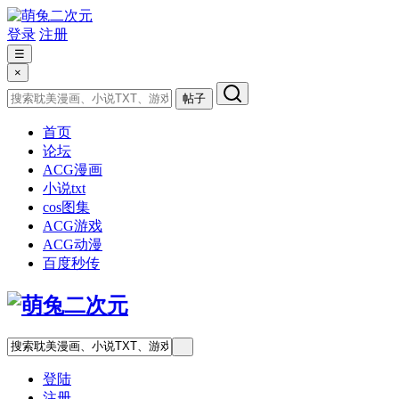
登录
注册
☰
×
帖子
首页
论坛
ACG漫画
小说txt
cos图集
ACG游戏
ACG动漫
百度秒传
登陆
注册