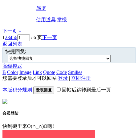
回复
使用道具
举报
下一页 »
1
2
3
4
5
6
/ 6 页
下一页
返回列表
快捷回复:
高级模式
B
Color
Image
Link
Quote
Code
Smilies
您需要登录后才可以回帖
登录
|
立即注册
本版积分规则
回帖后跳转到最后一页
发表回复
会员登陆
快到碗里来O(∩_∩)O嗯!