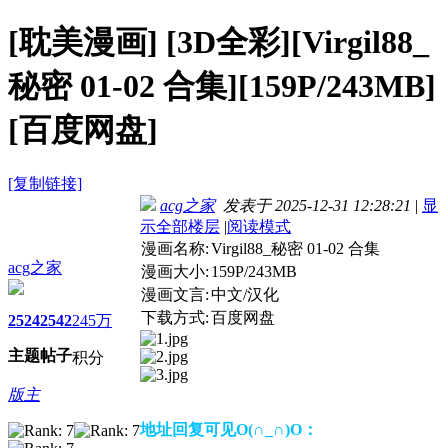
[耽美漫画]
[3D全彩][Virgil88_
秘密 01-02 合集][159P/243MB]
[百度网盘]
[复制链接]
acg之家
发表于 2025-12-31 12:28:21
|
显
示全部楼层
|
阅读模式
漫画名称:
Virgil88_秘密 01-02 合集
acg之家
漫画大小:
159P/243MB
漫画文言:
中文/汉化
下载方式:
百度网盘
2524
2542
245万
主题
帖子
积分
版主
地址回复可见O(∩_∩)O：