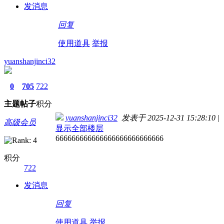
发消息
回复
使用道具
举报
yuanshanjinci32
0
705
722
主题
帖子
积分
yuanshanjinci32
发表于 2025-12-31 15:28:10
|
高级会员
显示全部楼层
666666666666666666666666666
积分
722
发消息
回复
使用道具
举报