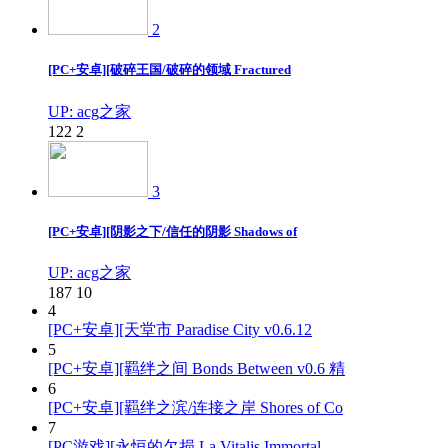
2
[PC+安卓][破碎王国/破碎的领域 Fractured
UP: acg之家
122
2
3
[PC+安卓][阴影之下/信任的阴影 Shadows of
UP: acg之家
187
10
4
[PC+安卓][天堂市 Paradise City v0.6.12
5
[PC+安卓][羁绊之间 Bonds Between v0.6 精
6
[PC+安卓][羁绊之滨/连接之岸 Shores of Co
7
[PC游戏][永恒的欠损 La Vitalis Immortal