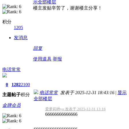
示全部楼层
楼主发贴辛苦了，谢谢楼主分享！
积分
1205
发消息
回复
使用道具
举报
电话常常
0
1282
2100
电话常常
发表于 2025-12-31 18:43:16
|
显示
主题
帖子
积分
全部楼层
金牌会员
爱萝莉哟yo 发表于 2025-12-31 13:16
66666666666666