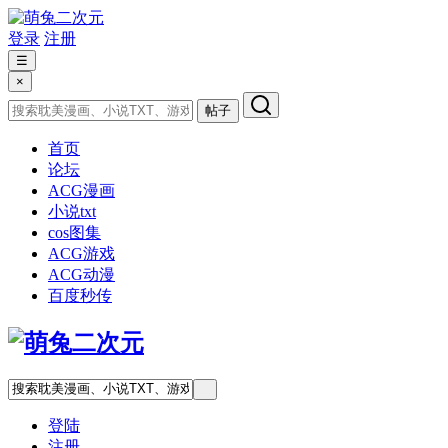
登录
注册
☰
×
帖子
首页
论坛
ACG漫画
小说txt
cos图集
ACG游戏
ACG动漫
百度秒传
登陆
注册