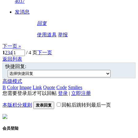
4037
发消息
回复
使用道具
举报
下一页 »
1
2
3
4
/ 4 页
下一页
返回列表
快捷回复:
高级模式
B
Color
Image
Link
Quote
Code
Smilies
您需要登录后才可以回帖
登录
|
立即注册
本版积分规则
回帖后跳转到最后一页
发表回复
会员登陆