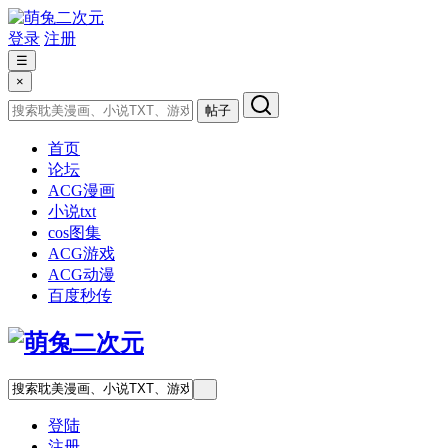
登录
注册
☰
×
帖子
首页
论坛
ACG漫画
小说txt
cos图集
ACG游戏
ACG动漫
百度秒传
登陆
注册