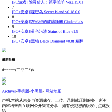
[PC游戏][除灵猎人：第零羔羊 Ver2.15.01
7
[PC+安卓][秘密岛 Secret Island v0.18.0.0
8
[PC+安卓][灰姑娘的玻璃项圈 Cinderella’s
9
[PC+安卓][蓝色污渍 Stains of Blue v1.9
10
[PC+安卓][黑钻 Black Diamond v0.8f 精翻
最新吐槽
d=====(￣▽￣*)b
Archiver
-
手机版
-
小黑屋
-
|
网站地图
声明:本站从未参与资源储存、上传、录制或压制服务，所有
内容均来自互联网公开渠道分享，如有侵犯您的版权可点此投
诉！