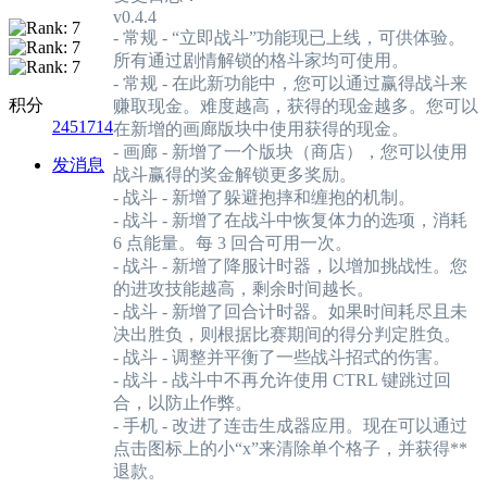
v0.4.4
- 常规 - “立即战斗”功能现已上线，可供体验。
所有通过剧情解锁的格斗家均可使用。
- 常规 - 在此新功能中，您可以通过赢得战斗来
积分
赚取现金。难度越高，获得的现金越多。您可以
2451714
在新增的画廊版块中使用获得的现金。
- 画廊 - 新增了一个版块（商店），您可以使用
发消息
战斗赢得的奖金解锁更多奖励。
- 战斗 - 新增了躲避抱摔和缠抱的机制。
- 战斗 - 新增了在战斗中恢复体力的选项，消耗
6 点能量。每 3 回合可用一次。
- 战斗 - 新增了降服计时器，以增加挑战性。您
的进攻技能越高，剩余时间越长。
- 战斗 - 新增了回合计时器。如果时间耗尽且未
决出胜负，则根据比赛期间的得分判定胜负。
- 战斗 - 调整并平衡了一些战斗招式的伤害。
- 战斗 - 战斗中不再允许使用 CTRL 键跳过回
合，以防止作弊。
- 手机 - 改进了连击生成器应用。现在可以通过
点击图标上的小“x”来清除单个格子，并获得**
退款。