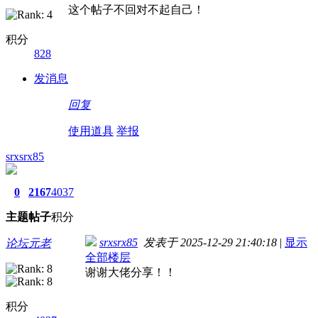
这个帖子不回对不起自己！
积分
828
发消息
回复
使用道具
举报
srxsrx85
0
2167
4037
主题
帖子
积分
srxsrx85
发表于 2025-12-29 21:40:18
|
显示
论坛元老
全部楼层
谢谢大佬分享！！
积分