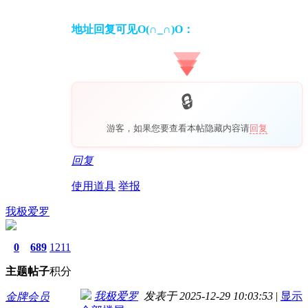
地址回复可见O(∩_∩)O：
游客，如果您要查看本帖隐藏内容请
回复
回复
使用道具
举报
我极爱罗
0
689
1211
主题
帖子
积分
我极爱罗
发表于 2025-12-29 10:03:53
|
显示
金牌会员