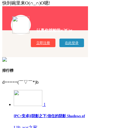
快到碗里来O(∩_∩)O嗯!
认真你就输啦σ`∀´)σ
立即注册
在此登录
排行榜
d=====(￣▽￣*)b
1
[PC+安卓][阴影之下/信任的阴影 Shadows of
UP: acg之家