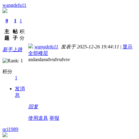
wangdefa11
0
1
1
主
帖
积
题
子
分
wangdefa11
发表于 2025-12-26 19:44:11
|
显示
新手上路
全部楼层
asdasdassdvsdvsdvsv
积分
1
发消
息
回复
使用道具
举报
qcl1989