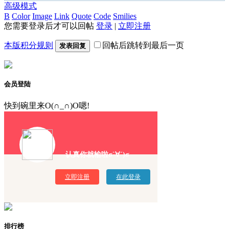
高级模式
B
Color
Image
Link
Quote
Code
Smilies
您需要登录后才可以回帖
登录
|
立即注册
本版积分规则
回帖后跳转到最后一页
发表回复
会员登陆
快到碗里来O(∩_∩)O嗯!
认真你就输啦σ`∀´)σ
立即注册
在此登录
排行榜