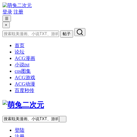
登录
注册
☰
×
帖子
首页
论坛
ACG漫画
小说txt
cos图集
ACG游戏
ACG动漫
百度秒传
登陆
注册