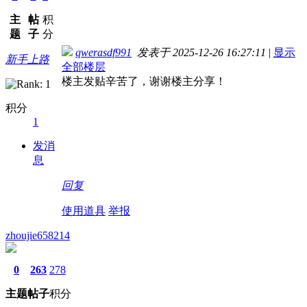
主
帖
积
题
子
分
qwerasdf991
发表于 2025-12-26 16:27:11
|
显示
新手上路
全部楼层
楼主发贴辛苦了，谢谢楼主分享！
积分
1
发消
息
回复
使用道具
举报
zhoujie658214
0
263
278
主题
帖子
积分