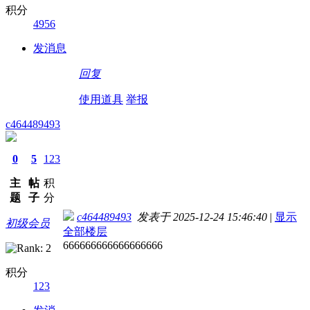
积分
4956
发消息
回复
使用道具
举报
c464489493
0
5
123
主
帖
积
题
子
分
c464489493
发表于 2025-12-24 15:46:40
|
显示
初级会员
全部楼层
666666666666666666
积分
123