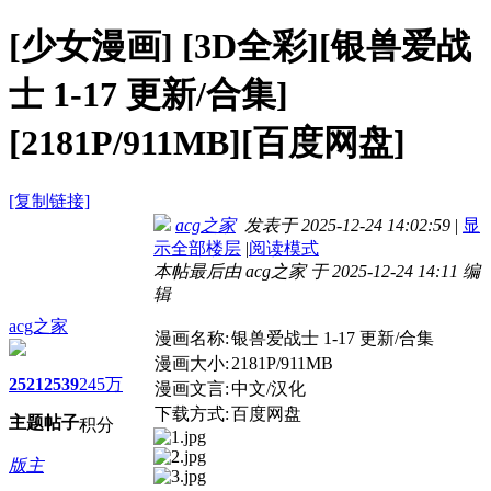
[少女漫画]
[3D全彩][银兽爱战
士 1-17 更新/合集]
[2181P/911MB][百度网盘]
[复制链接]
acg之家
发表于 2025-12-24 14:02:59
|
显
示全部楼层
|
阅读模式
本帖最后由 acg之家 于 2025-12-24 14:11 编
辑
acg之家
漫画名称:
银兽爱战士 1-17 更新/合集
漫画大小:
2181P/911MB
2521
2539
245万
漫画文言:
中文/汉化
下载方式:
百度网盘
主题
帖子
积分
版主