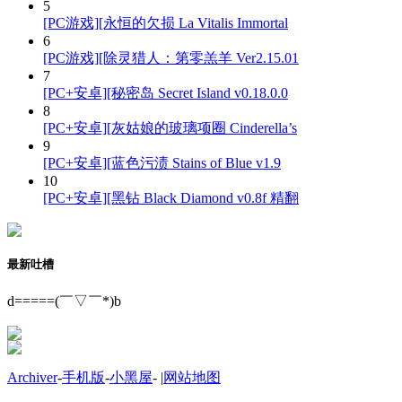
5
[PC游戏][永恒的欠损 La Vitalis Immortal
6
[PC游戏][除灵猎人：第零羔羊 Ver2.15.01
7
[PC+安卓][秘密岛 Secret Island v0.18.0.0
8
[PC+安卓][灰姑娘的玻璃项圈 Cinderella’s
9
[PC+安卓][蓝色污渍 Stains of Blue v1.9
10
[PC+安卓][黑钻 Black Diamond v0.8f 精翻
最新吐槽
d=====(￣▽￣*)b
Archiver
-
手机版
-
小黑屋
-
|
网站地图