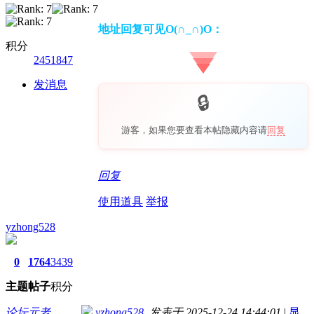
地址回复可见O(∩_∩)O：
积分
2451847
发消息
游客，如果您要查看本帖隐藏内容请
回复
回复
使用道具
举报
yzhong528
0
1764
3439
主题
帖子
积分
论坛元老
yzhong528
发表于 2025-12-24 14:44:01
|
显