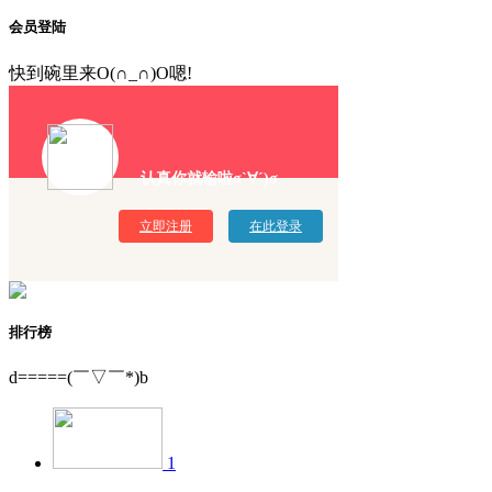
会员登陆
快到碗里来O(∩_∩)O嗯!
认真你就输啦σ`∀´)σ
立即注册
在此登录
排行榜
d=====(￣▽￣*)b
1