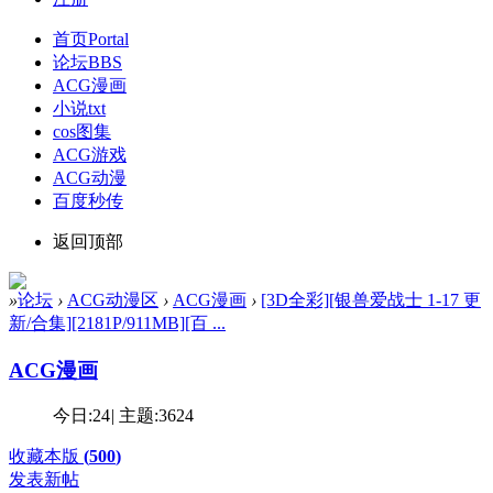
首页
Portal
论坛
BBS
ACG漫画
小说txt
cos图集
ACG游戏
ACG动漫
百度秒传
返回顶部
»
论坛
›
ACG动漫区
›
ACG漫画
›
[3D全彩][银兽爱战士 1-17 更
新/合集][2181P/911MB][百 ...
ACG漫画
今日:
24
|
主题:
3624
收藏本版
(
500
)
发表新帖