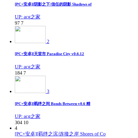
[PC+安卓][阴影之下/信任的阴影 Shadows of
UP: acg之家
97
7
2
[PC+安卓][天堂市 Paradise City v0.6.12
UP: acg之家
184
7
3
[PC+安卓][羁绊之间 Bonds Between v0.6 精
UP: acg之家
304
10
4
[PC+安卓][羁绊之滨/连接之岸 Shores of Co