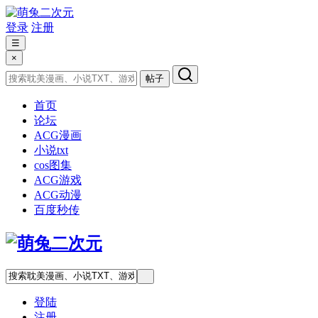
登录
注册
☰
×
帖子
首页
论坛
ACG漫画
小说txt
cos图集
ACG游戏
ACG动漫
百度秒传
登陆
注册