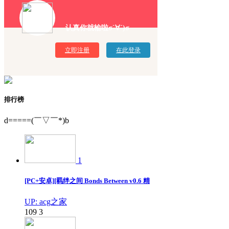
认真你就输啦σ`∀´)σ
立即注册
在此登录
排行榜
d=====(￣▽￣*)b
1
[PC+安卓][羁绊之间 Bonds Between v0.6 精
UP: acg之家
109
3