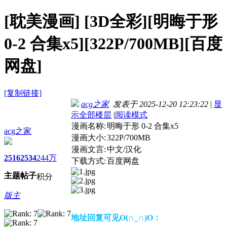
[耽美漫画]
[3D全彩][明晦于形
0-2 合集x5][322P/700MB][百度
网盘]
[复制链接]
acg之家
发表于 2025-12-20 12:23:22
|
显
示全部楼层
|
阅读模式
漫画名称:
明晦于形 0-2 合集x5
acg之家
漫画大小:
322P/700MB
漫画文言:
中文/汉化
2516
2534
244万
下载方式:
百度网盘
主题
帖子
积分
版主
地址回复可见O(∩_∩)O：