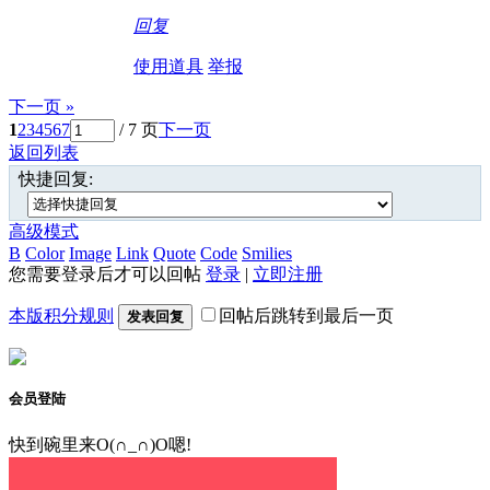
回复
使用道具
举报
下一页 »
1
2
3
4
5
6
7
/ 7 页
下一页
返回列表
快捷回复:
高级模式
B
Color
Image
Link
Quote
Code
Smilies
您需要登录后才可以回帖
登录
|
立即注册
本版积分规则
回帖后跳转到最后一页
发表回复
会员登陆
快到碗里来O(∩_∩)O嗯!