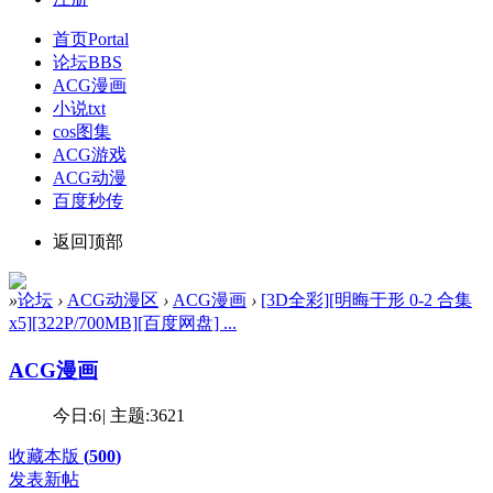
首页
Portal
论坛
BBS
ACG漫画
小说txt
cos图集
ACG游戏
ACG动漫
百度秒传
返回顶部
»
论坛
›
ACG动漫区
›
ACG漫画
›
[3D全彩][明晦于形 0-2 合集
x5][322P/700MB][百度网盘] ...
ACG漫画
今日:
6
|
主题:
3621
收藏本版
(
500
)
发表新帖