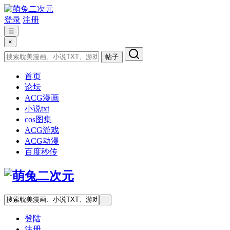
登录
注册
☰
×
帖子
首页
论坛
ACG漫画
小说txt
cos图集
ACG游戏
ACG动漫
百度秒传
登陆
注册