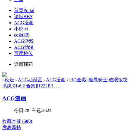
首页
Portal
论坛
BBS
ACG漫画
小说txt
cos图集
ACG游戏
ACG动漫
百度秒传
返回顶部
»
论坛
›
ACG动漫区
›
ACG漫画
›
[3D全彩][糖果骑士 催眠银纹
系统 01-6.2 合集][1222P/1. ...
ACG漫画
今日:
28
|
主题:
3624
收藏本版
(
500
)
发表新帖