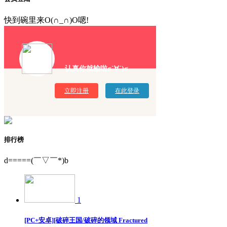
快到碗里来O(∩_∩)O嗯!
认真你就输啦σ`∀´)σ
立即注册
在此登录
排行榜
d=====(￣▽￣*)b
1
[PC+安卓][破碎王国/破碎的领域 Fractured