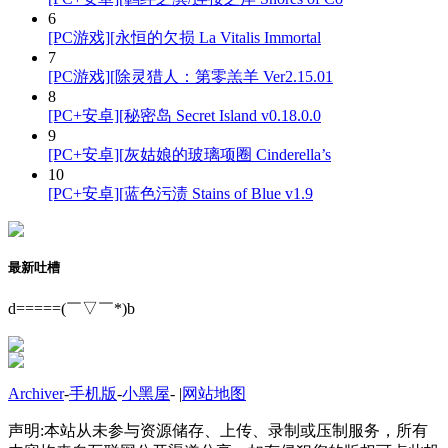
6
[PC游戏][永恒的欠损 La Vitalis Immortal
7
[PC游戏][除灵猎人：第零羔羊 Ver2.15.01
8
[PC+安卓][秘密岛 Secret Island v0.18.0.0
9
[PC+安卓][灰姑娘的玻璃项圈 Cinderella’s
10
[PC+安卓][蓝色污渍 Stains of Blue v1.9
最新吐槽
d=====(￣▽￣*)b
Archiver
-
手机版
-
小黑屋
-
|
网站地图
声明:本站从未参与资源储存、上传、录制或压制服务，所有