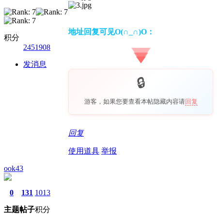
地址回复可见O(∩_∩)O：
积分
2451908
发消息
游客，如果您要查看本帖隐藏内容请
回复
回复
使用道具
举报
ook43
0
131
1013
主题
帖子
积分