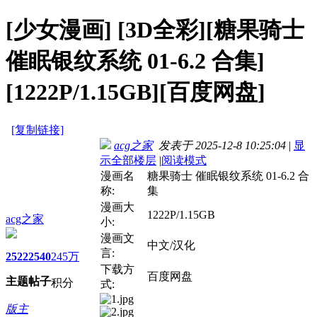
[少女漫画]
[3D全彩][糖果骑士
催眠银纹系统 01-6.2 合集]
[1222P/1.15GB][百度网盘]
[复制链接]
acg之家
发表于 2025-12-8 10:25:04
|
显
示全部楼层
|
阅读模式
漫画名
糖果骑士 催眠银纹系统 01-6.2 合
称:
集
漫画大
1222P/1.15GB
acg之家
小:
漫画文
中文/汉化
言:
2522
2540
245万
下载方
百度网盘
主题
帖子
积分
式:
版主