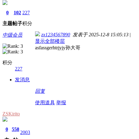
0
102
227
主题
帖子
积分
zx1234567890
发表于 2025-12-8 15:05:13
|
中级会员
显示全部楼层
asfassgerhtrjyjy孙大哥
积分
227
发消息
回复
使用道具
举报
ZSKirito
0
558
2003