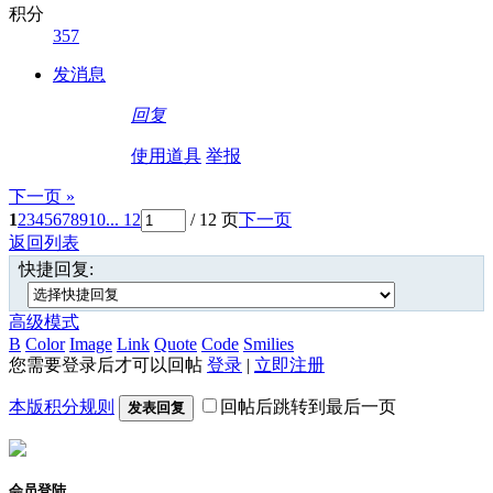
积分
357
发消息
回复
使用道具
举报
下一页 »
1
2
3
4
5
6
7
8
9
10
... 12
/ 12 页
下一页
返回列表
快捷回复:
高级模式
B
Color
Image
Link
Quote
Code
Smilies
您需要登录后才可以回帖
登录
|
立即注册
本版积分规则
回帖后跳转到最后一页
发表回复
会员登陆