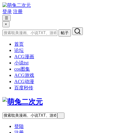
登录
注册
☰
×
帖子
首页
论坛
ACG漫画
小说txt
cos图集
ACG游戏
ACG动漫
百度秒传
登陆
注册