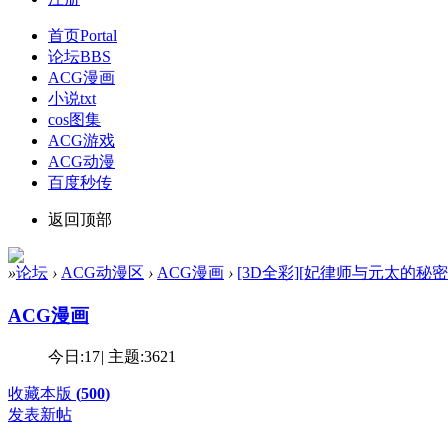
首页
Portal
论坛
BBS
ACG漫画
小说txt
cos图集
ACG游戏
ACG动漫
百度秒传
返回顶部
»
论坛
›
ACG动漫区
›
ACG漫画
›
[3D全彩][妃律师与元太的秘密按摩-
ACG漫画
今日:
17
|
主题:
3621
收藏本版
(
500
)
发表新帖