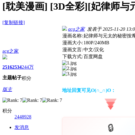
[耽美漫画]
[3D全彩][妃律师与元
[复制链接]
acg之家
发表于 2025-11-20 13:0
漫画名称:
妃律师与元太的秘密按摩
漫画大小:
180P/240MB
漫画文言:
中文/汉化
acg之家
下载方式:
百度网盘
2516
2534
244万
主题
帖子
积分
版主
地址回复可见O(∩_∩)O：
积分
2448928
发消息