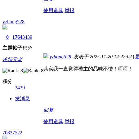
使用道具
举报
yzhong528
0
1764
3439
主题
帖子
积分
yzhong528
发表于 2025-11-20 14:22:04
|
论坛元老
其实我一直觉得楼主的品味不错！呵呵！
积分
3439
发消息
回复
使用道具
举报
70837522