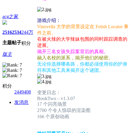
acg之家
游戏介绍：
Vinovella 大学的背景设定在 Fetish Locator 事
2516
2534
244万
件之前。
在被火辣的大学辣妹包围的同时跟踪调查的
主题
帖子
积分
进展。
揭开三名女孩失踪案背后的真相。
版主
融入名校的派系，揭开他们的秘密。
无论你选择哪条路，你都必须使用你的护身
符和其他工具来揭开这个谜团。
积分
2449408
变更日志：
BookTwo – v1.3.07
发消息
17 个闪亮场景
2700 个令人惊叹的渲染图
166 个原创动画