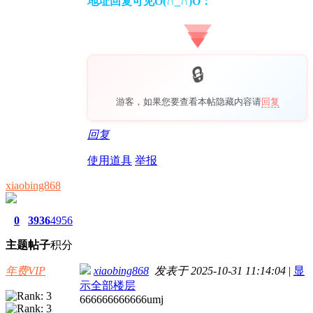
地址回复可见O(∩_∩)O：
游客，如果您要查看本帖隐藏内容请
回复
回复
使用道具
举报
xiaobing868
0
3936
4956
主题
帖子
积分
年费VIP
xiaobing868
发表于 2025-10-31 11:14:04
|
显
示全部楼层
666666666666umj