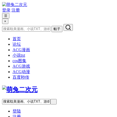
登录
注册
☰
×
帖子
首页
论坛
ACG漫画
小说txt
cos图集
ACG游戏
ACG动漫
百度秒传
登陆
注册