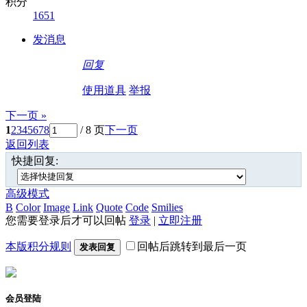
积分
1651
发消息
回复
使用道具
举报
下一页 »
1
2
3
4
5
6
7
8
/ 8 页
下一页
返回列表
快捷回复:
高级模式
B
Color
Image
Link
Quote
Code
Smilies
您需要登录后才可以回帖
登录
|
立即注册
本版积分规则
回帖后跳转到最后一页
发表回复
会员登陆