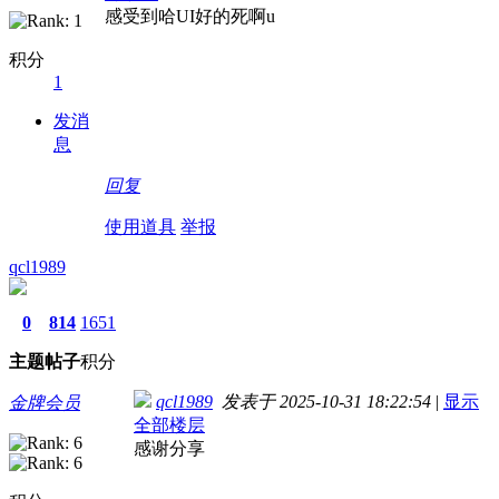
感受到哈UI好的死啊u
积分
1
发消
息
回复
使用道具
举报
qcl1989
0
814
1651
主题
帖子
积分
qcl1989
发表于 2025-10-31 18:22:54
|
显示
金牌会员
全部楼层
感谢分享