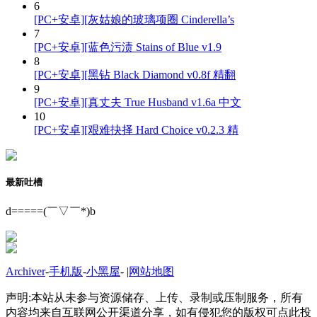
6
[PC+安卓][灰姑娘的玻璃项圈 Cinderella’s
7
[PC+安卓][蓝色污渍 Stains of Blue v1.9
8
[PC+安卓][黑钻 Black Diamond v0.8f 精翻
9
[PC+安卓][真丈夫 True Husband v1.6a 中文
10
[PC+安卓][艰难抉择 Hard Choice v0.2.3 精
最新吐槽
d=====(￣▽￣*)b
Archiver
-
手机版
-
小黑屋
-
|
网站地图
声明:本站从未参与资源储存、上传、录制或压制服务，所有
内容均来自互联网公开渠道分享，如有侵犯您的版权可点此投