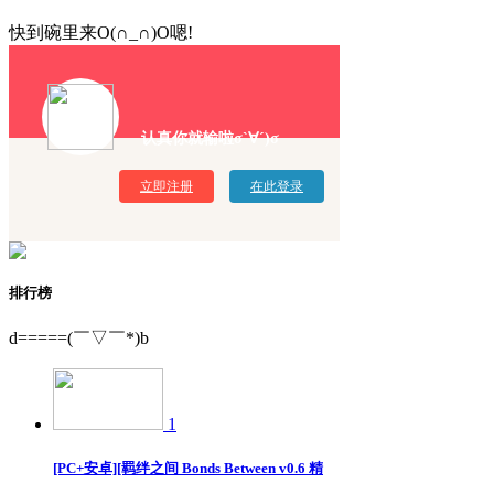
快到碗里来O(∩_∩)O嗯!
认真你就输啦σ`∀´)σ
立即注册
在此登录
排行榜
d=====(￣▽￣*)b
1
[PC+安卓][羁绊之间 Bonds Between v0.6 精