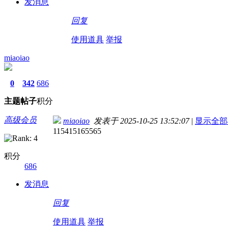
发消息
回复
使用道具
举报
miaoiao
0
342
686
主题
帖子
积分
高级会员
miaoiao
发表于 2025-10-25 13:52:07
|
显示全部
115415165565
积分
686
发消息
回复
使用道具
举报