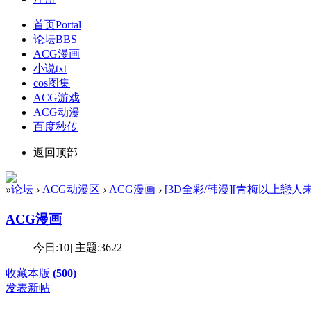
首页
Portal
论坛
BBS
ACG漫画
小说txt
cos图集
ACG游戏
ACG动漫
百度秒传
返回顶部
»
论坛
›
ACG动漫区
›
ACG漫画
›
[3D全彩/韩漫][青梅以上戀人未滿 
ACG漫画
今日:
10
|
主题:
3622
收藏本版
(
500
)
发表新帖