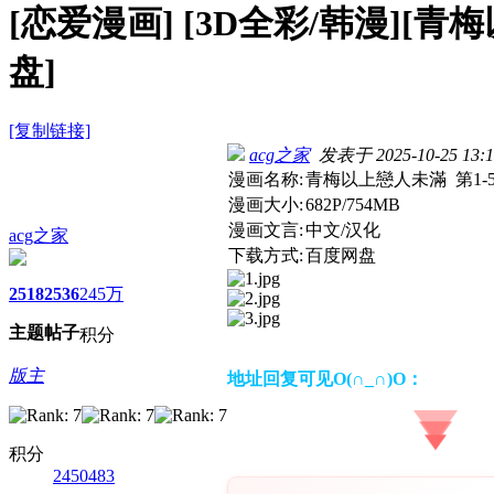
[恋爱漫画]
[3D全彩/韩漫][青梅
盘]
[复制链接]
acg之家
发表于 2025-10-25 13:1
漫画名称:
青梅以上戀人未滿 第1-5
漫画大小:
682P/754MB
漫画文言:
中文/汉化
acg之家
下载方式:
百度网盘
2518
2536
245万
主题
帖子
积分
版主
地址回复可见O(∩_∩)O：
积分
2450483