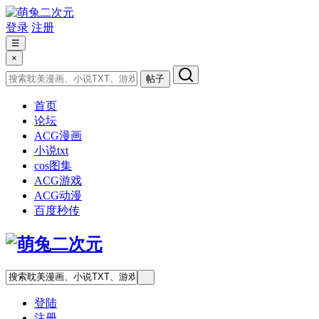
登录
注册
☰
×
帖子
首页
论坛
ACG漫画
小说txt
cos图集
ACG游戏
ACG动漫
百度秒传
登陆
注册