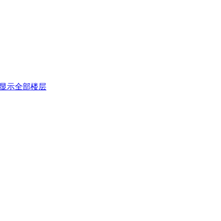
显示全部楼层