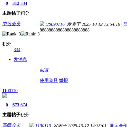
0
312
334
主题
帖子
积分
中级会员
l20090716
发表于 2025-10-12 13:54:19
|
8888888888888888888888
积分
334
发消息
回复
使用道具
举报
1100110
0
673
674
主题
帖子
积分
高级会员
1100110
发表于 2025-10-12 14:35:01
|
显示全