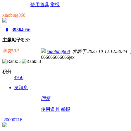
使用道具
举报
xiaobing868
0
3936
4956
主题
帖子
积分
年费VIP
xiaobing868
发表于 2025-10-12 12:50:44
|
666666666666jex
积分
4956
发消息
回复
使用道具
举报
l20090716