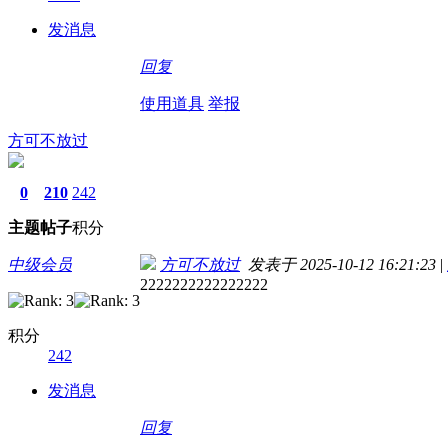
发消息
回复
使用道具
举报
方可不放过
0
210
242
主题
帖子
积分
中级会员
方可不放过
发表于 2025-10-12 16:21:23
|
2222222222222222
积分
242
发消息
回复