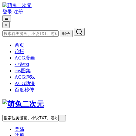
登录
注册
☰
×
帖子
首页
论坛
ACG漫画
小说txt
cos图集
ACG游戏
ACG动漫
百度秒传
登陆
注册