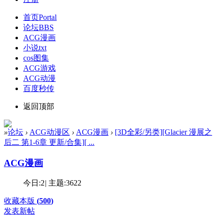
首页
Portal
论坛
BBS
ACG漫画
小说txt
cos图集
ACG游戏
ACG动漫
百度秒传
返回顶部
»
论坛
›
ACG动漫区
›
ACG漫画
›
[3D全彩/另类][Glacier 漫展之
后二 第1-6章 更新/合集][ ...
ACG漫画
今日:
2
|
主题:
3622
收藏本版
(
500
)
发表新帖