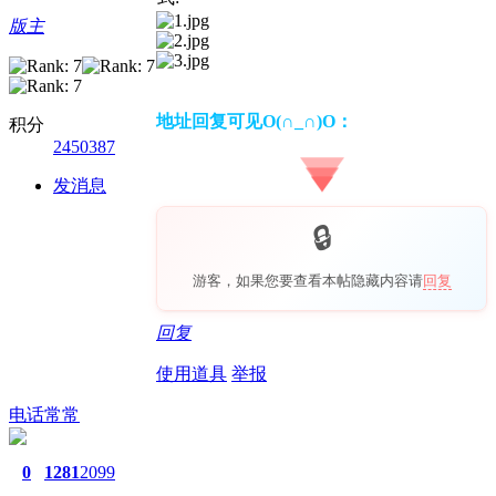
版主
地址回复可见O(∩_∩)O：
积分
2450387
发消息
游客，如果您要查看本帖隐藏内容请
回复
回复
使用道具
举报
电话常常
0
1281
2099