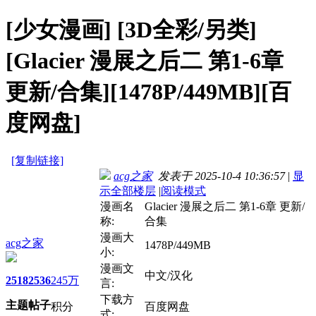
[少女漫画]
[3D全彩/另类]
[Glacier 漫展之后二 第1-6章
更新/合集][1478P/449MB][百
度网盘]
[复制链接]
acg之家
发表于 2025-10-4 10:36:57
|
显
示全部楼层
|
阅读模式
漫画名
Glacier 漫展之后二 第1-6章 更新/
称:
合集
漫画大
acg之家
1478P/449MB
小:
漫画文
中文/汉化
2518
2536
245万
言:
下载方
主题
帖子
积分
百度网盘
式: