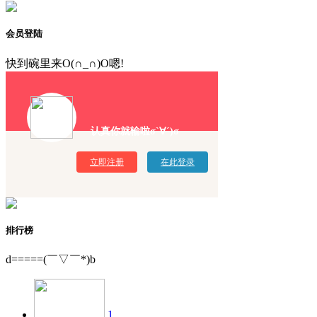
会员登陆
快到碗里来O(∩_∩)O嗯!
认真你就输啦σ`∀´)σ
立即注册
在此登录
排行榜
d=====(￣▽￣*)b
1