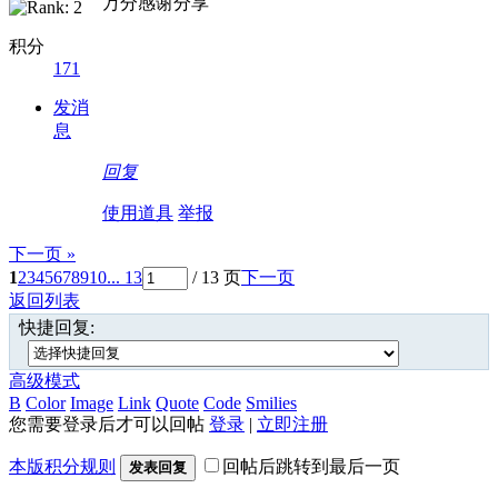
万分感谢分享
积分
171
发消
息
回复
使用道具
举报
下一页 »
1
2
3
4
5
6
7
8
9
10
... 13
/ 13 页
下一页
返回列表
快捷回复:
高级模式
B
Color
Image
Link
Quote
Code
Smilies
您需要登录后才可以回帖
登录
|
立即注册
本版积分规则
回帖后跳转到最后一页
发表回复