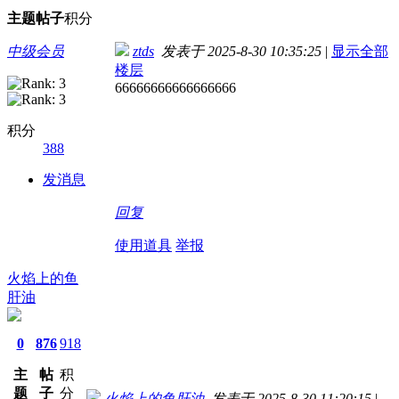
主题
帖子
积分
中级会员
ztds
发表于 2025-8-30 10:35:25
|
显示全部
楼层
66666666666666666
积分
388
发消息
回复
使用道具
举报
火焰上的鱼
肝油
0
876
918
主
帖
积
题
子
分
火焰上的鱼肝油
发表于 2025-8-30 11:20:15
|