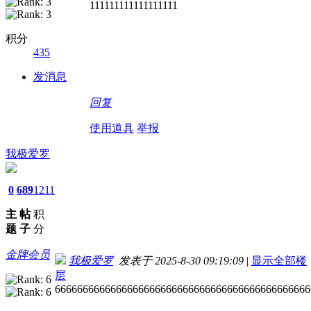
111111111111111111
积分
435
发消息
回复
使用道具
举报
我极爱罗
0
689
1211
主
帖
积
题
子
分
金牌会员
我极爱罗
发表于 2025-8-30 09:19:09
|
显示全部楼
层
6666666666666666666666666666666666666666666666