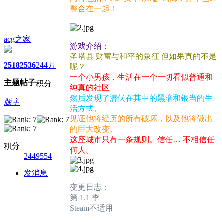
整合在一起！
acg之家
游戏介绍：
圣塔县 财富与和平的象征 但如果真的不是
2518
2536
244万
呢？
一个小男孩，生活在一个一切看似普通和
主题
帖子
积分
纯真的社区
然后发现了潜伏在其中的黑暗和银当的生
版主
活方式。
见证他将经历的所有破坏，以及他将做出
的巨大改变。
这座城市只有一条规则。信任… 不相信任
积分
何人。
2449554
发消息
变更日志：
第 1.1 季
Steam不适用