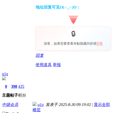
地址回复可见O(∩_∩)O：
游客，如果您要查看本帖隐藏内容请
回复
回复
使用道具
举报
q1q
0
398
435
主题
帖子
积分
中级会员
q1q
发表于 2025-8-30 09:19:02
|
显示全部
楼层