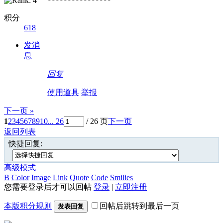
积分
618
发消
息
回复
使用道具
举报
下一页 »
1
2
3
4
5
6
7
8
9
10
... 26
/ 26 页
下一页
返回列表
快捷回复:
高级模式
B
Color
Image
Link
Quote
Code
Smilies
您需要登录后才可以回帖
登录
|
立即注册
本版积分规则
回帖后跳转到最后一页
发表回复