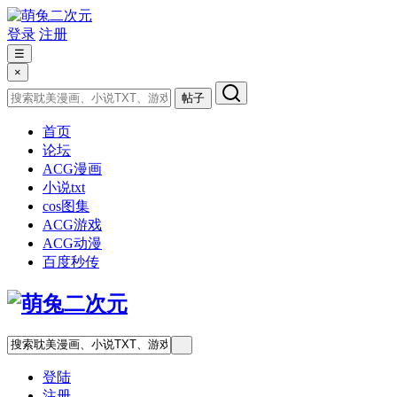
登录
注册
☰
×
帖子
首页
论坛
ACG漫画
小说txt
cos图集
ACG游戏
ACG动漫
百度秒传
登陆
注册