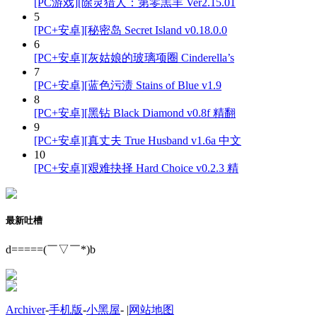
[PC游戏][除灵猎人：第零羔羊 Ver2.15.01
5
[PC+安卓][秘密岛 Secret Island v0.18.0.0
6
[PC+安卓][灰姑娘的玻璃项圈 Cinderella’s
7
[PC+安卓][蓝色污渍 Stains of Blue v1.9
8
[PC+安卓][黑钻 Black Diamond v0.8f 精翻
9
[PC+安卓][真丈夫 True Husband v1.6a 中文
10
[PC+安卓][艰难抉择 Hard Choice v0.2.3 精
最新吐槽
d=====(￣▽￣*)b
Archiver
-
手机版
-
小黑屋
-
|
网站地图