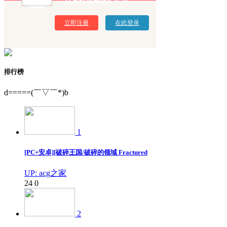
认真你就输啦σ`∀´)σ
立即注册
在此登录
排行榜
d=====(￣▽￣*)b
1
[PC+安卓][破碎王国/破碎的领域 Fractured
UP: acg之家
24
0
2