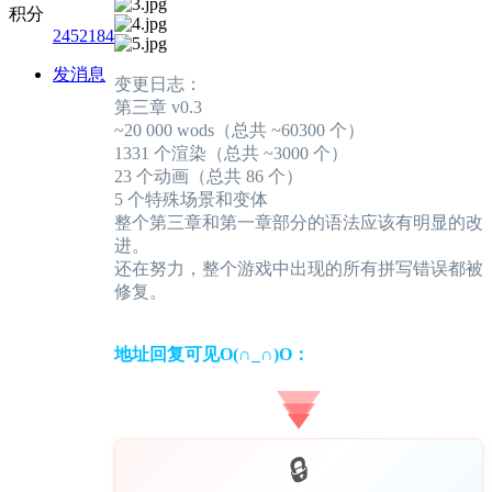
积分
2452184
发消息
变更日志：
第三章 v0.3
~20 000 wods（总共 ~60300 个）
1331 个渲染（总共 ~3000 个）
23 个动画（总共 86 个）
5 个特殊场景和变体
整个第三章和第一章部分的语法应该有明显的改
进。
还在努力，整个游戏中出现的所有拼写错误都被
修复。
地址回复可见O(∩_∩)O：