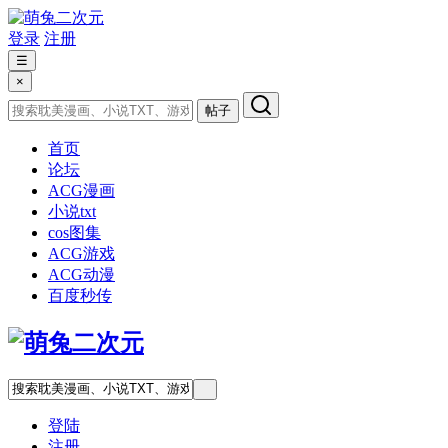
登录
注册
☰
×
帖子
首页
论坛
ACG漫画
小说txt
cos图集
ACG游戏
ACG动漫
百度秒传
登陆
注册