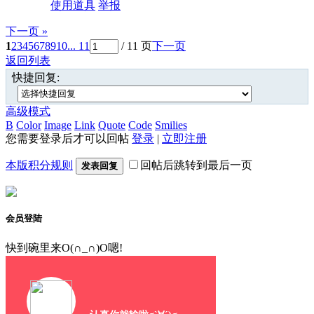
使用道具
举报
下一页 »
1
2
3
4
5
6
7
8
9
10
... 11
/ 11 页
下一页
返回列表
快捷回复:
高级模式
B
Color
Image
Link
Quote
Code
Smilies
您需要登录后才可以回帖
登录
|
立即注册
本版积分规则
回帖后跳转到最后一页
发表回复
会员登陆
快到碗里来O(∩_∩)O嗯!