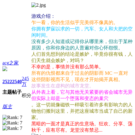
游戏介绍：
乍一看，你的生活似乎完美得不像真的。
你拥有梦寐以求的一切，汽车、女人和大把的空
闲时间。
没有多少人知道或记得你从哪里来，但出于某种
原因，你和你身边的人普遍对你心怀怨恨。
人们首先想到的结论是嫉妒，毕竟你很有钱，人
们天生就会嫉妒，对吗？
acg之家
不幸的是，事情并没有那么简单。
所有的仇恨都来自于过去的阴影而 MC 一直对
245
这些阴影视而不见，现在才开始揭开真相。
2522
2540
万
故事发生在虚构的城市龙堂。
主题
帖子
从外表上看，它与其他无关紧要的省会城市无异
积分
但实际上却是一个堕落和变态的巢穴
。这一切就像磁铁一样吸引着许多有影响力的人
版主
物他们搬到这里，并把这座城市当成了自己的新
家。
黑暗的一面才是真正的生意场。狂欢、分享、荡
秋千，应有尽有。龙堂没有禁忌...