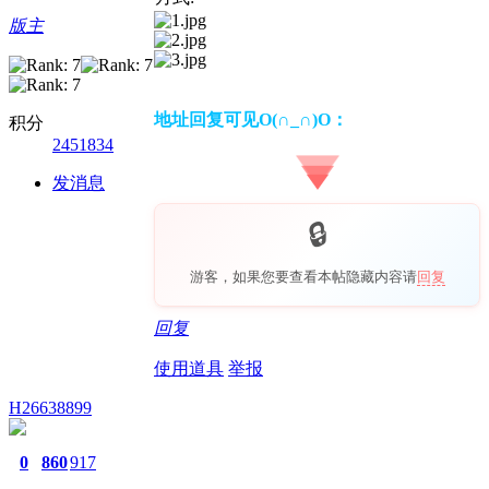
版主
地址回复可见O(∩_∩)O：
积分
2451834
发消息
游客，如果您要查看本帖隐藏内容请
回复
回复
使用道具
举报
H26638899
0
860
917