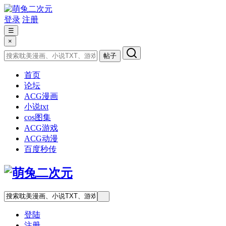
登录
注册
☰
×
帖子
首页
论坛
ACG漫画
小说txt
cos图集
ACG游戏
ACG动漫
百度秒传
登陆
注册