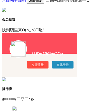
本版积分规则
回帖后跳转到最后一页
发表回复
会员登陆
快到碗里来O(∩_∩)O嗯!
认真你就输啦σ`∀´)σ
立即注册
在此登录
排行榜
d=====(￣▽￣*)b