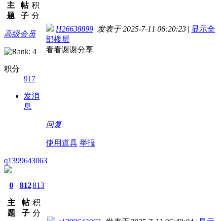
主
帖
积
题
子
分
H26638899
发表于 2025-7-11 06:20:23
|
显示全
高级会员
部楼层
看看谢谢分享
积分
917
发消
息
回复
使用道具
举报
q1399643063
0
812
813
主
帖
积
题
子
分