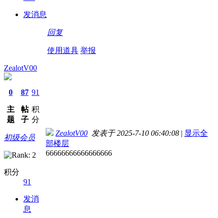
发消息
回复
使用道具
举报
ZealotV00
0
87
91
主
帖
积
题
子
分
ZealotV00
发表于 2025-7-10 06:40:08
|
显示全
初级会员
部楼层
66666666666666666
积分
91
发消
息