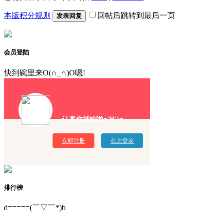
本版积分规则
回帖后跳转到最后一页
发表回复
会员登陆
快到碗里来O(∩_∩)O嗯!
认真你就输啦σ`∀´)σ
立即注册
在此登录
排行榜
d=====(￣▽￣*)b