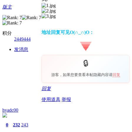
版主
地址回复可见O(∩_∩)O：
积分
2449444
发消息
游客，如果您要查看本帖隐藏内容请
回复
回复
使用道具
举报
hyadc00
0
232
243