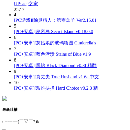
UP: acg之家
257
7
4
[PC游戏][除灵猎人：第零羔羊 Ver2.15.01
5
[PC+安卓][秘密岛 Secret Island v0.18.0.0
6
[PC+安卓][灰姑娘的玻璃项圈 Cinderella’s
7
[PC+安卓][蓝色污渍 Stains of Blue v1.9
8
[PC+安卓][黑钻 Black Diamond v0.8f 精翻
9
[PC+安卓][真丈夫 True Husband v1.6a 中文
10
[PC+安卓][艰难抉择 Hard Choice v0.2.3 精
最新吐槽
d=====(￣▽￣*)b