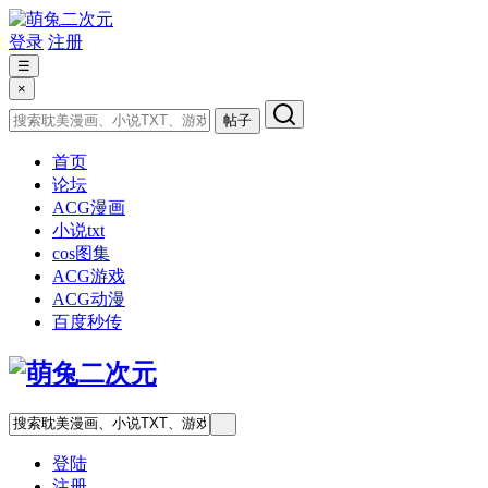
登录
注册
☰
×
帖子
首页
论坛
ACG漫画
小说txt
cos图集
ACG游戏
ACG动漫
百度秒传
登陆
注册