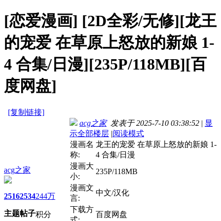
[恋爱漫画]
[2D全彩/无修][龙王
的宠爱 在草原上怒放的新娘 1-
4 合集/日漫][235P/118MB][百
度网盘]
[复制链接]
acg之家
发表于 2025-7-10 03:38:52
|
显
示全部楼层
|
阅读模式
漫画名
龙王的宠爱 在草原上怒放的新娘 1-
称:
4 合集/日漫
漫画大
acg之家
235P/118MB
小:
漫画文
中文/汉化
2516
2534
244万
言:
下载方
主题
帖子
积分
百度网盘
式: