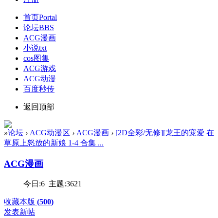
首页
Portal
论坛
BBS
ACG漫画
小说txt
cos图集
ACG游戏
ACG动漫
百度秒传
返回顶部
»
论坛
›
ACG动漫区
›
ACG漫画
›
[2D全彩/无修][龙王的宠爱 在
草原上怒放的新娘 1-4 合集 ...
ACG漫画
今日:
6
|
主题:
3621
收藏本版
(
500
)
发表新帖