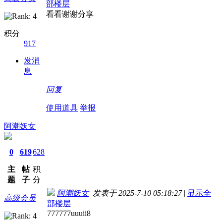
部楼层
看看谢谢分享
积分
917
发消
息
回复
使用道具
举报
阿潮妖女
0
619
628
主
帖
积
题
子
分
阿潮妖女
发表于 2025-7-10 05:18:27
|
显示全
高级会员
部楼层
777777uuuii8