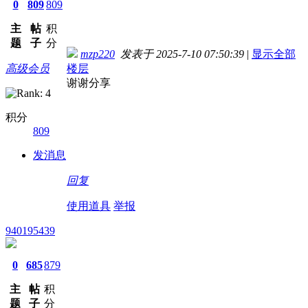
0
809
809
主
帖
积
题
子
分
mzp220
发表于 2025-7-10 07:50:39
|
显示全部
高级会员
楼层
谢谢分享
积分
809
发消息
回复
使用道具
举报
940195439
0
685
879
主
帖
积
题
子
分