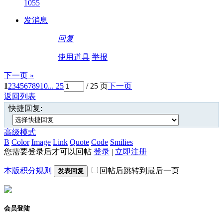
1055
发消息
回复
使用道具
举报
下一页 »
1
2
3
4
5
6
7
8
9
10
... 25
/ 25 页
下一页
返回列表
快捷回复:
高级模式
B
Color
Image
Link
Quote
Code
Smilies
您需要登录后才可以回帖
登录
|
立即注册
本版积分规则
回帖后跳转到最后一页
发表回复
会员登陆