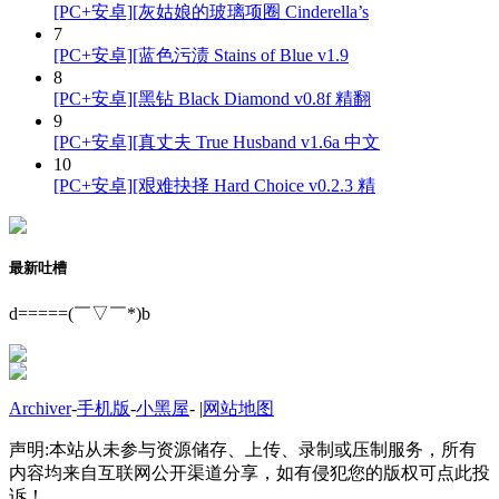
[PC+安卓][灰姑娘的玻璃项圈 Cinderella’s
7
[PC+安卓][蓝色污渍 Stains of Blue v1.9
8
[PC+安卓][黑钻 Black Diamond v0.8f 精翻
9
[PC+安卓][真丈夫 True Husband v1.6a 中文
10
[PC+安卓][艰难抉择 Hard Choice v0.2.3 精
最新吐槽
d=====(￣▽￣*)b
Archiver
-
手机版
-
小黑屋
-
|
网站地图
声明:本站从未参与资源储存、上传、录制或压制服务，所有
内容均来自互联网公开渠道分享，如有侵犯您的版权可点此投
诉！