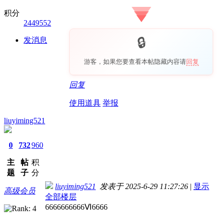
积分
2449552
发消息
游客，如果您要查看本帖隐藏内容请
回复
回复
使用道具
举报
liuyiming521
0
732
960
主
帖
积
题
子
分
liuyiming521
发表于 2025-6-29 11:27:26
|
显示
高级会员
全部楼层
6666666666Ⅵ6666