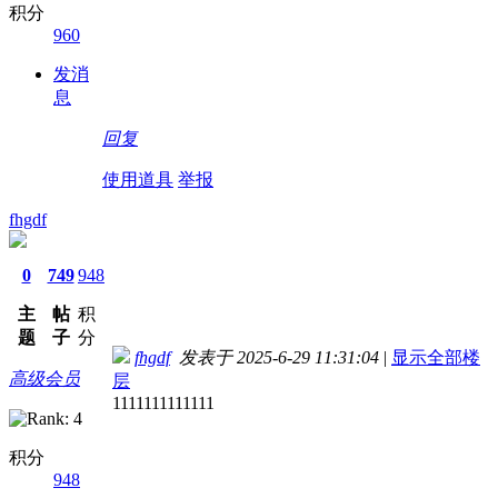
积分
960
发消
息
回复
使用道具
举报
fhgdf
0
749
948
主
帖
积
题
子
分
fhgdf
发表于 2025-6-29 11:31:04
|
显示全部楼
高级会员
层
1111111111111
积分
948