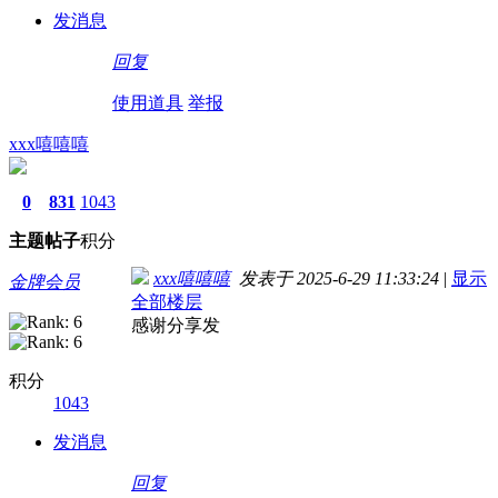
发消息
回复
使用道具
举报
xxx嘻嘻嘻
0
831
1043
主题
帖子
积分
xxx嘻嘻嘻
发表于 2025-6-29 11:33:24
|
显示
金牌会员
全部楼层
感谢分享发
积分
1043
发消息
回复