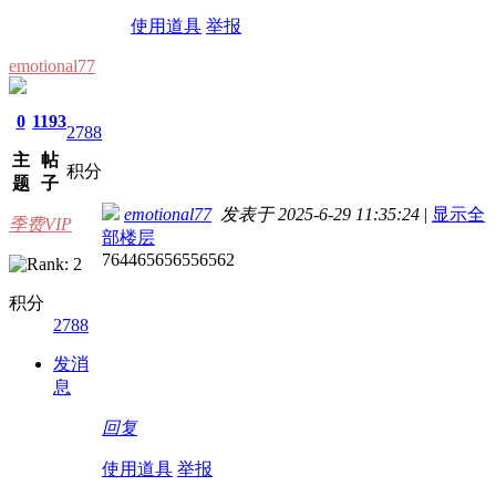
使用道具
举报
emotional77
0
1193
2788
主
帖
积分
题
子
emotional77
发表于 2025-6-29 11:35:24
|
显示全
季费VIP
部楼层
764465656556562
积分
2788
发消
息
回复
使用道具
举报