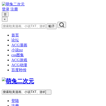
登录
注册
☰
×
帖子
首页
论坛
ACG漫画
小说txt
cos图集
ACG游戏
ACG动漫
百度秒传
登陆
注册