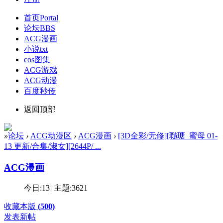
首页
Portal
论坛
BBS
ACG漫画
小说txt
cos图集
ACG游戏
ACG动漫
百度秒传
返回顶部
»
论坛
›
ACG动漫区
›
ACG漫画
›
[3D全彩/无修][瓍瑭_蜜母 01-
13 更新/合集/淑女][2644P/ ...
ACG漫画
今日:
13
|
主题:
3621
收藏本版
(
500
)
发表新帖