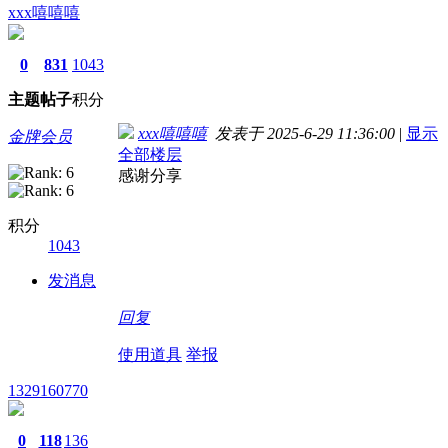
xxx嘻嘻嘻
0
831
1043
主题
帖子
积分
xxx嘻嘻嘻
发表于 2025-6-29 11:36:00
|
显示
金牌会员
全部楼层
感谢分享
积分
1043
发消息
回复
使用道具
举报
1329160770
0
118
136