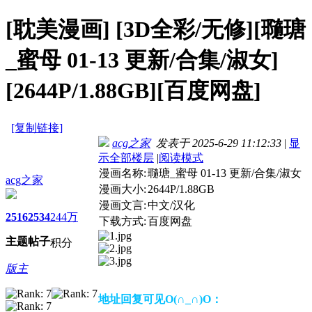
[耽美漫画]
[3D全彩/无修][瓍瑭
_蜜母 01-13 更新/合集/淑女]
[2644P/1.88GB][百度网盘]
[复制链接]
acg之家
发表于 2025-6-29 11:12:33
|
显
示全部楼层
|
阅读模式
漫画名称:
瓍瑭_蜜母 01-13 更新/合集/淑女
acg之家
漫画大小:
2644P/1.88GB
漫画文言:
中文/汉化
2516
2534
244万
下载方式:
百度网盘
主题
帖子
积分
版主
地址回复可见O(∩_∩)O：