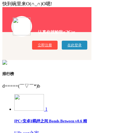
快到碗里来O(∩_∩)O嗯!
认真你就输啦σ`∀´)σ
立即注册
在此登录
排行榜
d=====(￣▽￣*)b
1
[PC+安卓][羁绊之间 Bonds Between v0.6 精