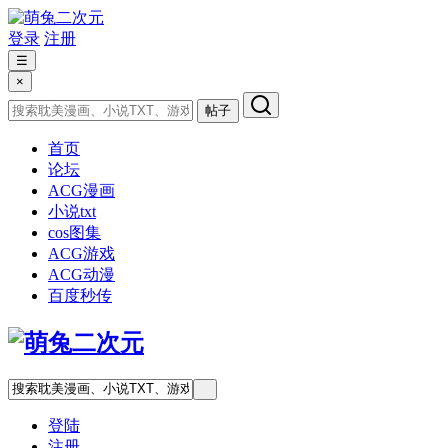
登录
注册
☰
×
帖子
首页
论坛
ACG漫画
小说txt
cos图集
ACG游戏
ACG动漫
百度秒传
登陆
注册