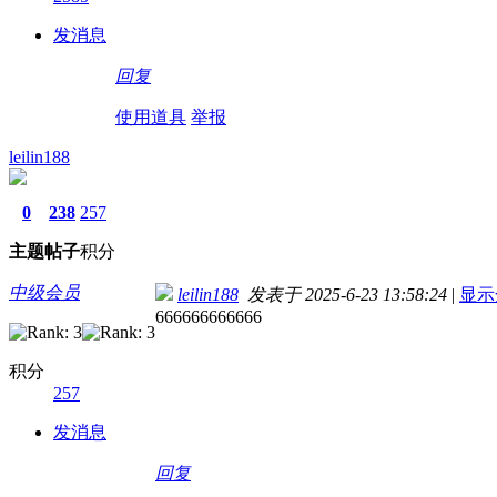
发消息
回复
使用道具
举报
leilin188
0
238
257
主题
帖子
积分
中级会员
leilin188
发表于 2025-6-23 13:58:24
|
显示
666666666666
积分
257
发消息
回复