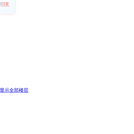
请
回复
显示全部楼层