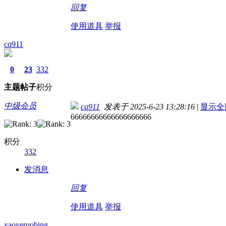
回复
使用道具
举报
cq911
0
23
332
主题
帖子
积分
中级会员
cq911
发表于 2025-6-23 13:28:16
|
显示全
66666666666666666666
积分
332
发消息
回复
使用道具
举报
yaoyeruobing