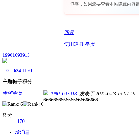
游客，如果您要查看本帖隐藏内容
回复
使用道具
举报
19901693913
0
634
1170
主题
帖子
积分
金牌会员
19901693913
发表于 2025-6-23 13:07:49
|
6666666666666666666666
积分
1170
发消息