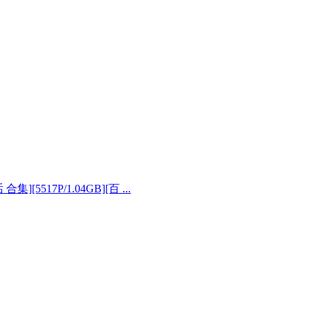
][5517P/1.04GB][百 ...