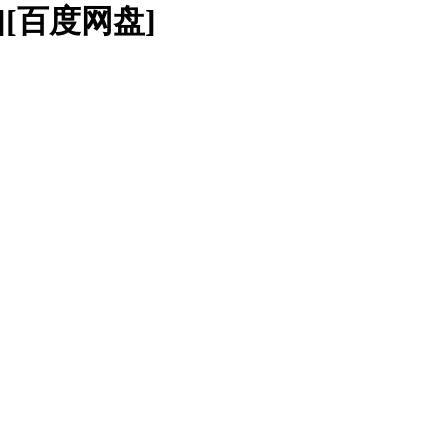
B][百度网盘]