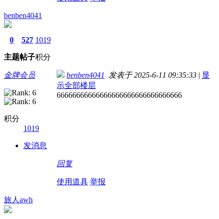
benben4041
0
527
1019
主题
帖子
积分
金牌会员
benben4041
发表于 2025-6-11 09:35:33
|
显
示全部楼层
66666666666666666666666666666666
积分
1019
发消息
回复
使用道具
举报
旅人awh