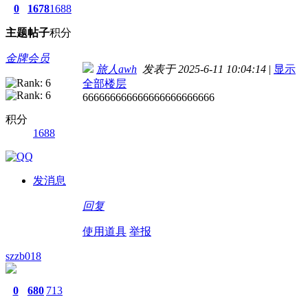
0
1678
1688
主题
帖子
积分
金牌会员
旅人awh
发表于 2025-6-11 10:04:14
|
显示
全部楼层
666666666666666666666666
积分
1688
发消息
回复
使用道具
举报
szzb018
0
680
713