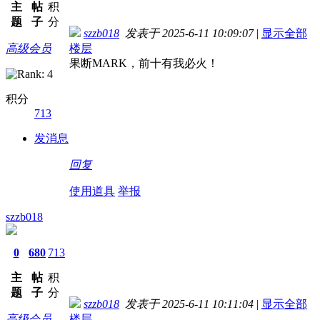
主
帖
积
题
子
分
szzb018
发表于 2025-6-11 10:09:07
|
显示全部
高级会员
楼层
果断MARK，前十有我必火！
积分
713
发消息
回复
使用道具
举报
szzb018
0
680
713
主
帖
积
题
子
分
szzb018
发表于 2025-6-11 10:11:04
|
显示全部
高级会员
楼层