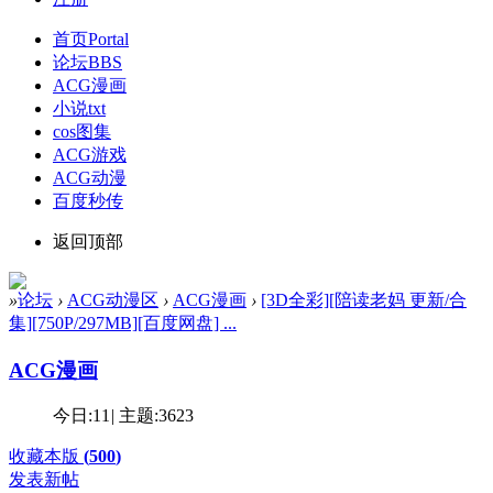
首页
Portal
论坛
BBS
ACG漫画
小说txt
cos图集
ACG游戏
ACG动漫
百度秒传
返回顶部
»
论坛
›
ACG动漫区
›
ACG漫画
›
[3D全彩][陪读老妈 更新/合
集][750P/297MB][百度网盘] ...
ACG漫画
今日:
11
|
主题:
3623
收藏本版
(
500
)
发表新帖