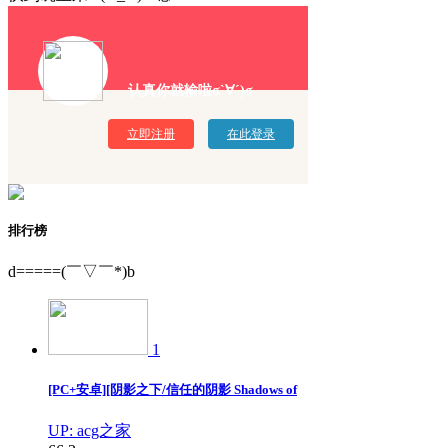
认真你就输啦σ`∀´)σ
立即注册
在此登录
排行榜
d=====(￣▽￣*)b
1
[PC+安卓][阴影之下/信任的阴影 Shadows of
UP: acg之家