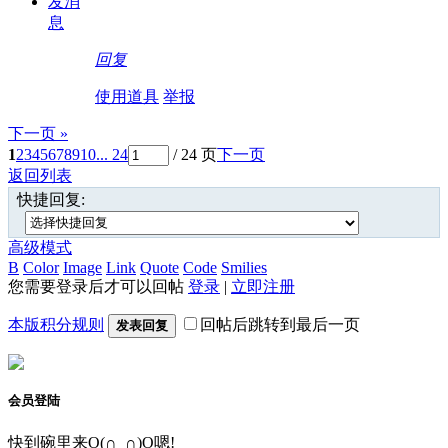
发消
息
回复
使用道具
举报
下一页 »
1
2
3
4
5
6
7
8
9
10
... 24
/ 24 页
下一页
返回列表
快捷回复:
高级模式
B
Color
Image
Link
Quote
Code
Smilies
您需要登录后才可以回帖
登录
|
立即注册
本版积分规则
回帖后跳转到最后一页
发表回复
会员登陆
快到碗里来O(∩_∩)O嗯!