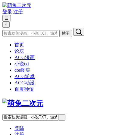
登录
注册
☰
×
帖子
首页
论坛
ACG漫画
小说txt
cos图集
ACG游戏
ACG动漫
百度秒传
登陆
注册