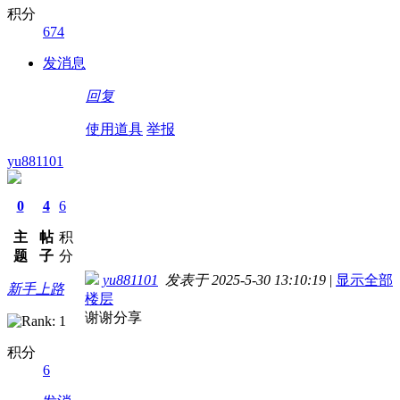
积分
674
发消息
回复
使用道具
举报
yu881101
0
4
6
主
帖
积
题
子
分
yu881101
发表于 2025-5-30 13:10:19
|
显示全部
新手上路
楼层
谢谢分享
积分
6