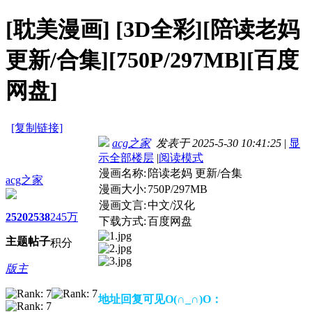
[耽美漫画]
[3D全彩][陪读老妈
更新/合集][750P/297MB][百度
网盘]
[复制链接]
acg之家
发表于 2025-5-30 10:41:25
|
显
示全部楼层
|
阅读模式
漫画名称:
陪读老妈 更新/合集
acg之家
漫画大小:
750P/297MB
漫画文言:
中文/汉化
2520
2538
245万
下载方式:
百度网盘
主题
帖子
积分
版主
地址回复可见O(∩_∩)O：