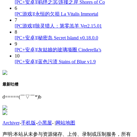
[PC+安卓][羁绊之滨/连接之岸 Shores of Co
6
[PC游戏][永恒的欠损 La Vitalis Immortal
7
[PC游戏][除灵猎人：第零羔羊 Ver2.15.01
8
[PC+安卓][秘密岛 Secret Island v0.18.0.0
9
[PC+安卓][灰姑娘的玻璃项圈 Cinderella’s
10
[PC+安卓][蓝色污渍 Stains of Blue v1.9
最新吐槽
d=====(￣▽￣*)b
Archiver
-
手机版
-
小黑屋
-
|
网站地图
声明:本站从未参与资源储存、上传、录制或压制服务，所有