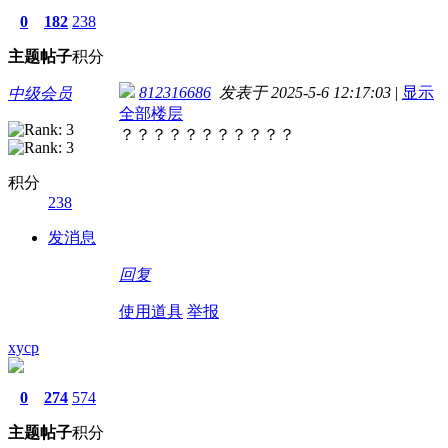
0
182
238
主题
帖子
积分
812316686
发表于 2025-5-6 12:17:03
|
显示
中级会员
全部楼层
？？？？？？？？？？？
积分
238
发消息
回复
使用道具
举报
xycp
0
274
574
主题
帖子
积分