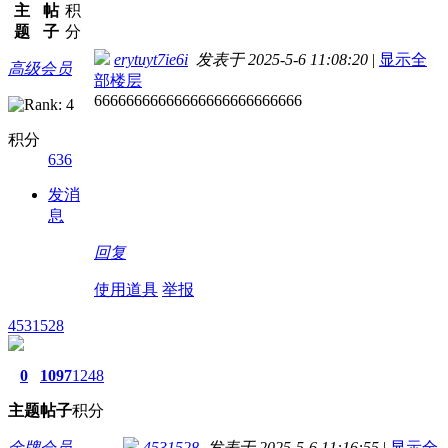
主
帖
积
题
子
分
erytuyt7ie6i
发表于 2025-5-6 11:08:20
|
显示全
高级会员
部楼层
66666666666666666666666666
积分
636
发消
息
回复
使用道具
举报
4531528
0
1097
1248
主题
帖子
积分
金牌会员
4531528
发表于 2025-5-6 11:16:55
|
显示全