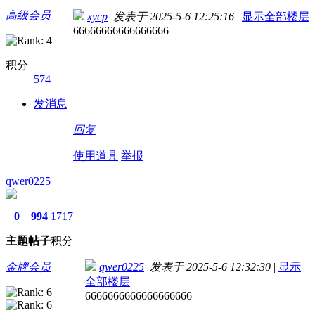
高级会员
xycp
发表于 2025-5-6 12:25:16
|
显示全部楼层
66666666666666666
积分
574
发消息
回复
使用道具
举报
qwer0225
0
994
1717
主题
帖子
积分
金牌会员
qwer0225
发表于 2025-5-6 12:32:30
|
显示
全部楼层
6666666666666666666