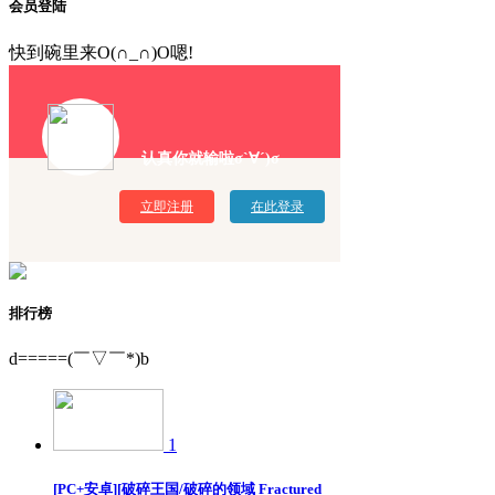
会员登陆
快到碗里来O(∩_∩)O嗯!
认真你就输啦σ`∀´)σ
立即注册
在此登录
排行榜
d=====(￣▽￣*)b
1
[PC+安卓][破碎王国/破碎的领域 Fractured