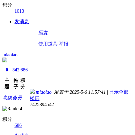
积分
1013
发消息
回复
使用道具
举报
miaoiao
0
342
686
主
帖
积
题
子
分
miaoiao
发表于 2025-5-6 11:57:41
|
显示全部
高级会员
楼层
7425894542
积分
686