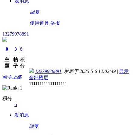
发消息
回复
使用道具
举报
13279978891
0
3
6
主
帖
积
题
子
分
13279978891
发表于 2025-5-6 12:02:49
|
显示
新手上路
全部楼层
111111111111111111
积分
6
发消息
回复