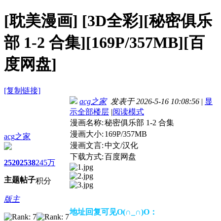
[耽美漫画]
[3D全彩][秘密俱乐
部 1-2 合集][169P/357MB][百
度网盘]
[复制链接]
acg之家
发表于 2026-5-16 10:08:56
|
显
示全部楼层
|
阅读模式
漫画名称:
秘密俱乐部 1-2 合集
漫画大小:
169P/357MB
acg之家
漫画文言:
中文/汉化
下载方式:
百度网盘
2520
2538
245万
主题
帖子
积分
版主
地址回复可见O(∩_∩)O：