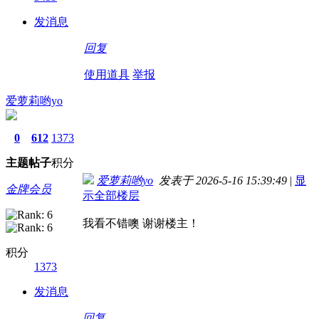
发消息
回复
使用道具
举报
爱萝莉哟yo
0
612
1373
主题
帖子
积分
爱萝莉哟yo
发表于 2026-5-16 15:39:49
|
显
金牌会员
示全部楼层
我看不错噢 谢谢楼主！
积分
1373
发消息
回复