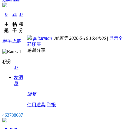
0
21
37
主
帖
积
题
子
分
guitarman
发表于 2026-5-16 16:44:06
|
显示全
新手上路
部楼层
感谢分享
积分
37
发消
息
回复
使用道具
举报
463788087