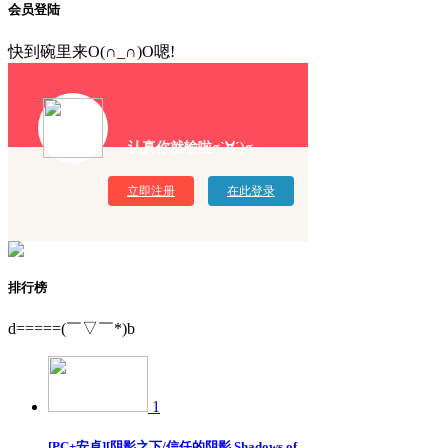
会员登陆
快到碗里来O(∩_∩)O嗯!
认真你就输啦σ`∀´)σ
立即注册
在此登录
排行榜
d=====(￣▽￣*)b
1
[PC+安卓][阴影之下/信任的阴影 Shadows of