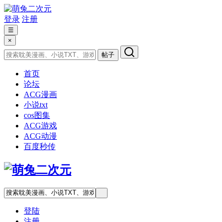
登录
注册
☰
×
帖子
首页
论坛
ACG漫画
小说txt
cos图集
ACG游戏
ACG动漫
百度秒传
登陆
注册