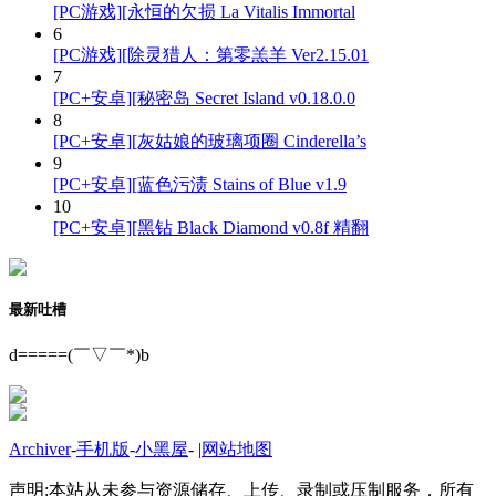
[PC游戏][永恒的欠损 La Vitalis Immortal
6
[PC游戏][除灵猎人：第零羔羊 Ver2.15.01
7
[PC+安卓][秘密岛 Secret Island v0.18.0.0
8
[PC+安卓][灰姑娘的玻璃项圈 Cinderella’s
9
[PC+安卓][蓝色污渍 Stains of Blue v1.9
10
[PC+安卓][黑钻 Black Diamond v0.8f 精翻
最新吐槽
d=====(￣▽￣*)b
Archiver
-
手机版
-
小黑屋
-
|
网站地图
声明:本站从未参与资源储存、上传、录制或压制服务，所有