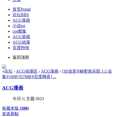
首页
Portal
论坛
BBS
ACG漫画
小说txt
cos图集
ACG游戏
ACG动漫
百度秒传
返回顶部
»
论坛
›
ACG动漫区
›
ACG漫画
›
[3D全彩][秘密俱乐部 1-2 合
集][169P/357MB][百度网盘] ...
ACG漫画
今日:
1
|
主题:
3623
收藏本版
(
500
)
发表新帖