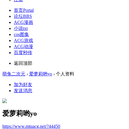
首页
Portal
论坛
BBS
ACG漫画
小说txt
cos图集
ACG游戏
ACG动漫
百度秒传
返回顶部
萌兔二次元
›
爱萝莉哟yo
›
个人资料
加为好友
发送消息
爱萝莉哟yo
https://www.mtuacg.net/?44450