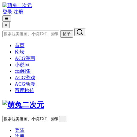
登录
注册
☰
×
帖子
首页
论坛
ACG漫画
小说txt
cos图集
ACG游戏
ACG动漫
百度秒传
登陆
注册