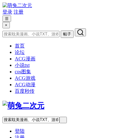
登录
注册
☰
×
帖子
首页
论坛
ACG漫画
小说txt
cos图集
ACG游戏
ACG动漫
百度秒传
登陆
注册