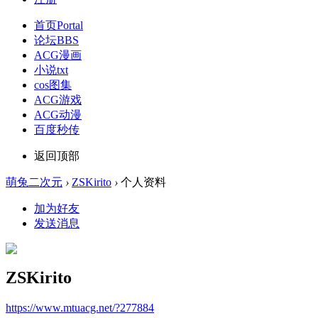
首页
Portal
论坛
BBS
ACG漫画
小说txt
cos图集
ACG游戏
ACG动漫
百度秒传
返回顶部
萌兔二次元
›
ZSKirito
›
个人资料
加为好友
发送消息
ZSKirito
https://www.mtuacg.net/?277884