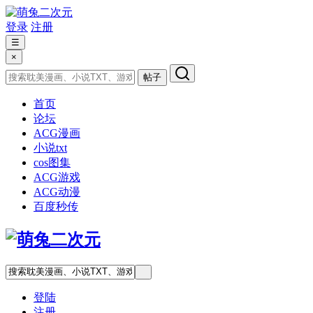
登录
注册
☰
×
帖子
首页
论坛
ACG漫画
小说txt
cos图集
ACG游戏
ACG动漫
百度秒传
登陆
注册